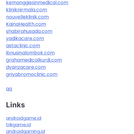
kemanggisanmedical.com
kliniknirmala.com
nouvelleklinik.com
KainaHealth.com
shabirahusada.com
yadikacare.com
astaclinic.com
ibnusinalombok.com
grahamedicalkurdi.com
dyanzacare.com
griyabromoclinic.com
qq
Links
androidgame.id
trikgame.id
androidgaming.id