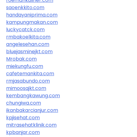
roemahkuliner.com
saoenkkito.com
handayaniprima.com
kampungmakan.com
luckycatck.com
rmbakoelkita.com
angelesehan.com
bluejasminejkt.com
Mrobak.com
miekungfu.com
cafetemankita.com
rmjasabundo.com
mimoosajkt.com
kembangkawung.com
chungiwa.com
ikanbakarcianjur.com
kpjisehat.com
mitrasehatklinik.com
kpbanjar.com