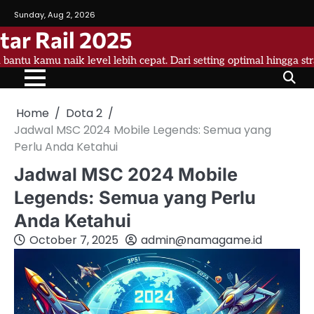
Skip
Sunday, Aug 2, 2026
to
tar Rail 2025
content
a bantu kamu naik level lebih cepat. Dari setting optimal hingga st
Home
Dota 2
Jadwal MSC 2024 Mobile Legends: Semua yang
Perlu Anda Ketahui
Jadwal MSC 2024 Mobile
Legends: Semua yang Perlu
Anda Ketahui
October 7, 2025
admin@namagame.id