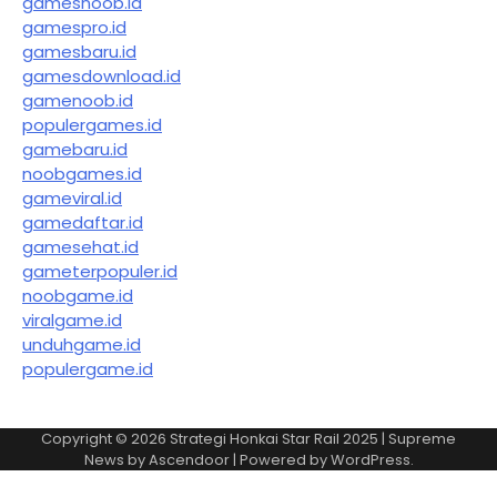
gamesnoob.id
gamespro.id
gamesbaru.id
gamesdownload.id
gamenoob.id
populergames.id
gamebaru.id
noobgames.id
gameviral.id
gamedaftar.id
gamesehat.id
gameterpopuler.id
noobgame.id
viralgame.id
unduhgame.id
populergame.id
Copyright © 2026
Strategi Honkai Star Rail 2025
| Supreme
News by
Ascendoor
| Powered by
WordPress
.