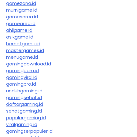
gamezona.id
murnigame.id
gamesarea.id
gamearea.id
ahligame.id
asikgame.id
hematgame.id
mastergames.id
menugame.id
gamingdownload.id
gamingbaru.id
gamingviral.id
gamingpro.id
unduhgaming.id
gamingsehat.id
daftargaming.id
sehatgaming.id
populergaming.id
viralgaming.id
gamingterpopuler.id