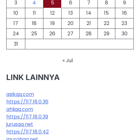
3
4
5
6
7
8
9
10
11
12
13
14
15
16
17
18
19
20
21
22
23
24
25
26
27
28
29
30
31
« Jul
LINK LAINNYA
asikqq.com
https://117.18.0.36
ahliqq.com
https://117.18.0.39
jurusqq.net
https://117.18.0.42
murahqq.net