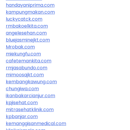
handayaniprima.com
kampungmakan.com
luckycatck.com
rmbakoelkita.com
angelesehan.com
bluejasminejkt.com
Mrobak.com
miekungfu.com
cafetemankita.com
rmjasabundo.com
mimoosajkt.com
kembangkawung.com
chungiwa.com
ikanbakarcianjur.com
kpjisehat.com
mitrasehatklinik.com
kpbanjar.com
kemanggisanmedical.com