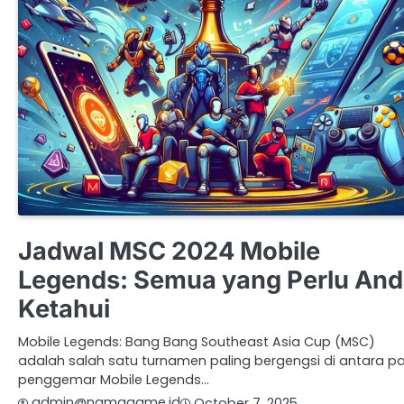
DOTA 2
GENSHIN IMPACT
MINECRAFT
VALORANT
Jadwal MSC 2024 Mobile
Legends: Semua yang Perlu An
Ketahui
Mobile Legends: Bang Bang Southeast Asia Cup (MSC)
adalah salah satu turnamen paling bergengsi di antara p
penggemar Mobile Legends…
admin@namagame.id
October 7, 2025