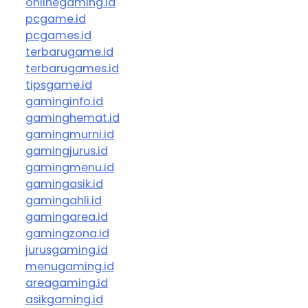
onlinegaming.id
pcgame.id
pcgames.id
terbarugame.id
terbarugames.id
tipsgame.id
gaminginfo.id
gaminghemat.id
gamingmurni.id
gamingjurus.id
gamingmenu.id
gamingasik.id
gamingahli.id
gamingarea.id
gamingzona.id
jurusgaming.id
menugaming.id
areagaming.id
asikgaming.id