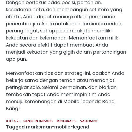
Dengan berfokus pada posisi, pertanian,
kesadaran peta, dan membangun set item yang
efektif, Anda dapat meningkatkan permainan
penembak jitu Anda untuk mendominasi medan
perang. Ingat, setiap penembak jitu memiliki
kekuatan dan kelemahan; Memanfaatkan milik
Anda secara efektif dapat membuat Anda
menjadi kekuatan yang gigih dalam pertandingan
apa pun.
Memanfaatkan tips dan strategi ini, apakah Anda
bekerja sama dengan teman atau memanjat
peringkat solo. Selami permainan, dan biarkan
tembakan tepat Anda memimpin tim Anda
menuju kemenangan di Mobile Legends: Bang
Bang!
DOTA 2
GENSHIN IMPACT
MINECRAFT
VALORANT
Tagged
marksman-mobile-legend