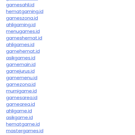
gamesahli.id
hematgaming.id
gameszona.id
ahligaming.id
menugames.id
gameshemat.id
ahligames.id
gamehemat.id
asikgames.id
gamemain.id
gamejurus.id
gamemenu.id
gamezona.id
murnigame.id
gamesarea.id
gamearea.id
ahligame.id
asikgame.id
hematgame.id
mastergames.id