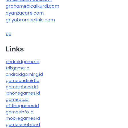
grahamedicalkurdi.com
dyanzacare.com
griyabromoclinic.com
qq
Links
androidgame.id
trikgame.id
androidgaming.id
gameandroid.id
gameiphone.id
iphonegames.id
gamepc.id
offlinegames.id
gamesinfo.id
mobilegames.id
gamesmobile.id