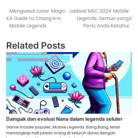
Menguasai Lunar Magic:
Jadwal MSC 2024 Mobile
Post
A Guide to Chang’e in
Legends: Semua yang
navigation
Mobile Legends
Perlu Anda Ketahui
Related Posts
Dampak dan evolusi Nana dalam legenda seluler
Game mobile populer, Mobile Legends: Bang Bang, telah
menangkap hati jutaan orang di seluruh dunia dengan