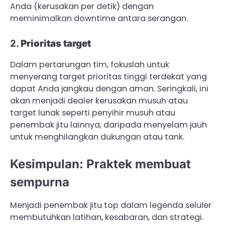
Anda (kerusakan per detik) dengan
meminimalkan downtime antara serangan.
2.
Prioritas target
Dalam pertarungan tim, fokuslah untuk
menyerang target prioritas tinggi terdekat yang
dapat Anda jangkau dengan aman. Seringkali, ini
akan menjadi dealer kerusakan musuh atau
target lunak seperti penyihir musuh atau
penembak jitu lainnya, daripada menyelam jauh
untuk menghilangkan dukungan atau tank.
Kesimpulan: Praktek membuat
sempurna
Menjadi penembak jitu top dalam legenda seluler
membutuhkan latihan, kesabaran, dan strategi.