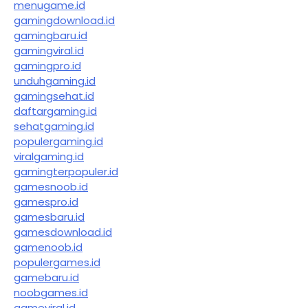
menugame.id
gamingdownload.id
gamingbaru.id
gamingviral.id
gamingpro.id
unduhgaming.id
gamingsehat.id
daftargaming.id
sehatgaming.id
populergaming.id
viralgaming.id
gamingterpopuler.id
gamesnoob.id
gamespro.id
gamesbaru.id
gamesdownload.id
gamenoob.id
populergames.id
gamebaru.id
noobgames.id
gameviral.id