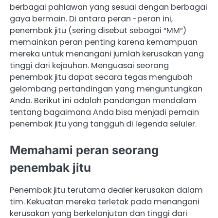
berbagai pahlawan yang sesuai dengan berbagai
gaya bermain. Di antara peran -peran ini,
penembak jitu (sering disebut sebagai “MM”)
memainkan peran penting karena kemampuan
mereka untuk menangani jumlah kerusakan yang
tinggi dari kejauhan. Menguasai seorang
penembak jitu dapat secara tegas mengubah
gelombang pertandingan yang menguntungkan
Anda. Berikut ini adalah pandangan mendalam
tentang bagaimana Anda bisa menjadi pemain
penembak jitu yang tangguh di legenda seluler.
Memahami peran seorang
penembak jitu
Penembak jitu terutama dealer kerusakan dalam
tim. Kekuatan mereka terletak pada menangani
kerusakan yang berkelanjutan dan tinggi dari