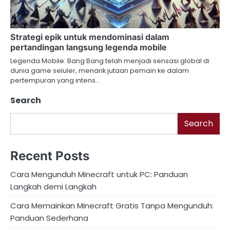
Strategi epik untuk mendominasi dalam
pertandingan langsung legenda mobile
Legenda Mobile: Bang Bang telah menjadi sensasi global di
dunia game seluler, menarik jutaan pemain ke dalam
pertempuran yang intens…
Search
Search
Recent Posts
Cara Mengunduh Minecraft untuk PC: Panduan
Langkah demi Langkah
Cara Memainkan Minecraft Gratis Tanpa Mengunduh:
Panduan Sederhana