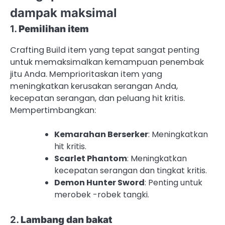
dampak maksimal
1.
Pemilihan item
Crafting Build item yang tepat sangat penting
untuk memaksimalkan kemampuan penembak
jitu Anda. Memprioritaskan item yang
meningkatkan kerusakan serangan Anda,
kecepatan serangan, dan peluang hit kritis.
Mempertimbangkan:
Kemarahan Berserker
: Meningkatkan
hit kritis.
Scarlet Phantom
: Meningkatkan
kecepatan serangan dan tingkat kritis.
Demon Hunter Sword
: Penting untuk
merobek -robek tangki.
2.
Lambang dan bakat