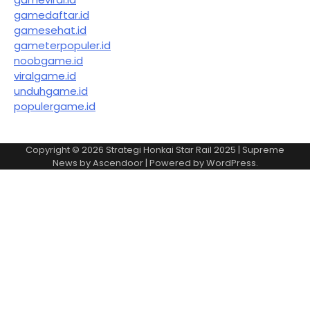
gamedaftar.id
gamesehat.id
gameterpopuler.id
noobgame.id
viralgame.id
unduhgame.id
populergame.id
Copyright © 2026
Strategi Honkai Star Rail 2025
| Supreme
News by
Ascendoor
| Powered by
WordPress
.