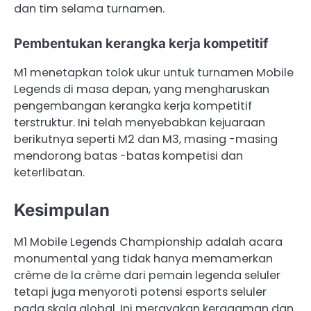
dan tim selama turnamen.
Pembentukan kerangka kerja kompetitif
M1 menetapkan tolok ukur untuk turnamen Mobile
Legends di masa depan, yang mengharuskan
pengembangan kerangka kerja kompetitif
terstruktur. Ini telah menyebabkan kejuaraan
berikutnya seperti M2 dan M3, masing -masing
mendorong batas -batas kompetisi dan
keterlibatan.
Kesimpulan
M1 Mobile Legends Championship adalah acara
monumental yang tidak hanya memamerkan
crème de la crème dari pemain legenda seluler
tetapi juga menyoroti potensi esports seluler
pada skala global. Ini merayakan keragaman dan