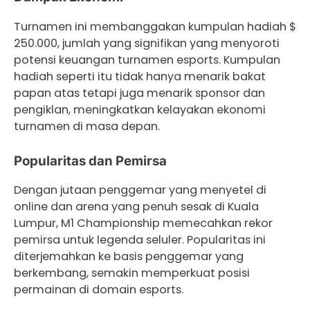
Turnamen ini membanggakan kumpulan hadiah $
250.000, jumlah yang signifikan yang menyoroti
potensi keuangan turnamen esports. Kumpulan
hadiah seperti itu tidak hanya menarik bakat
papan atas tetapi juga menarik sponsor dan
pengiklan, meningkatkan kelayakan ekonomi
turnamen di masa depan.
Popularitas dan Pemirsa
Dengan jutaan penggemar yang menyetel di
online dan arena yang penuh sesak di Kuala
Lumpur, M1 Championship memecahkan rekor
pemirsa untuk legenda seluler. Popularitas ini
diterjemahkan ke basis penggemar yang
berkembang, semakin memperkuat posisi
permainan di domain esports.