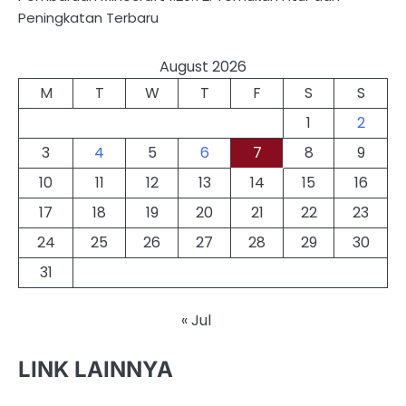
Peningkatan Terbaru
August 2026
M
T
W
T
F
S
S
1
2
3
4
5
6
7
8
9
10
11
12
13
14
15
16
17
18
19
20
21
22
23
24
25
26
27
28
29
30
31
« Jul
LINK LAINNYA