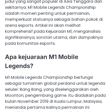
judul yang sangat populer di Asia Tenggara dan
sekitarnya. M1 Mobile Legends Championship
adalah momen penting untuk permainan,
memperkuat statusnya sebagai bahan pokok di
arena esports. Artikel ini akan melihat
komprehensif pada Kejuaraan M1, menganalisis
signifikansinya, sorotan utama, dan dampaknya
pada komunitas esports.
Apa kejuaraan M1 Mobile
Legends?
M1 Mobile Legends Championship berfungsi
sebagai turnamen global perdana untuk legenda
seluler: Bang Bang, yang diselenggarakan oleh
Moonton, pengembang game. Itu diadakan pada
bulan November 2019 di Kuala Lumpur, Malaysia,
menandai pertama kalinya permainan ini