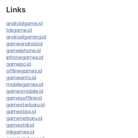
Links
androidgame.id
trikgame.id
androidgaming.id
gameandroid.id
gameiphone.id
iphonegames.id
gamepc.id
offlinegames.id
gamesinfo.id
mobilegames.id
gamesmobile.id
gamesoffline.id
gamesterbaru.id
gamestips.id
gameterbaru.id
gamestrik.id
trikgames.id