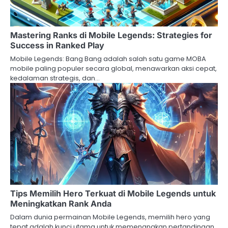
Mastering Ranks di Mobile Legends: Strategies for
Success in Ranked Play
Mobile Legends: Bang Bang adalah salah satu game MOBA
mobile paling populer secara global, menawarkan aksi cepat,
kedalaman strategis, dan…
Tips Memilih Hero Terkuat di Mobile Legends untuk
Meningkatkan Rank Anda
Dalam dunia permainan Mobile Legends, memilih hero yang
tepat adalah kunci utama untuk memenangkan pertandingan