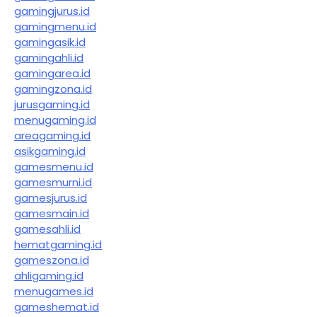
gamingjurus.id
gamingmenu.id
gamingasik.id
gamingahli.id
gamingarea.id
gamingzona.id
jurusgaming.id
menugaming.id
areagaming.id
asikgaming.id
gamesmenu.id
gamesmurni.id
gamesjurus.id
gamesmain.id
gamesahli.id
hematgaming.id
gameszona.id
ahligaming.id
menugames.id
gameshemat.id