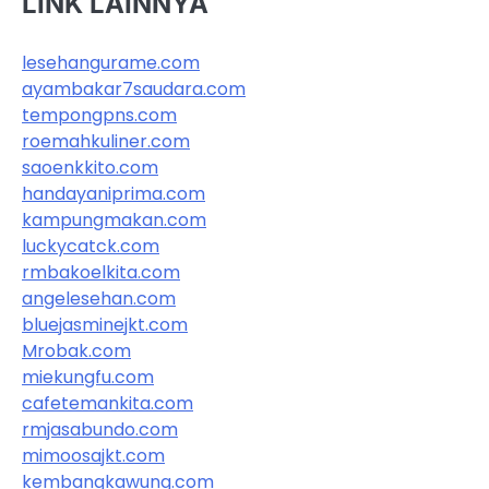
LINK LAINNYA
lesehangurame.com
ayambakar7saudara.com
tempongpns.com
roemahkuliner.com
saoenkkito.com
handayaniprima.com
kampungmakan.com
luckycatck.com
rmbakoelkita.com
angelesehan.com
bluejasminejkt.com
Mrobak.com
miekungfu.com
cafetemankita.com
rmjasabundo.com
mimoosajkt.com
kembangkawung.com