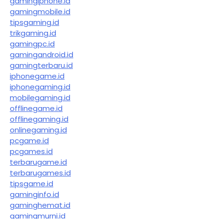
gamingiphone.id
gamingmobile.id
tipsgaming.id
trikgaming.id
gamingpc.id
gamingandroid.id
gamingterbaru.id
iphonegame.id
iphonegaming.id
mobilegaming.id
offlinegame.id
offlinegaming.id
onlinegaming.id
pcgame.id
pcgames.id
terbarugame.id
terbarugames.id
tipsgame.id
gaminginfo.id
gaminghemat.id
gamingmurni.id