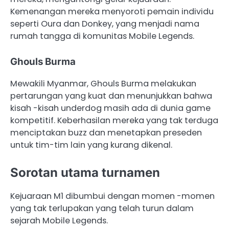
Kemenangan mereka menyoroti pemain individu
seperti Oura dan Donkey, yang menjadi nama
rumah tangga di komunitas Mobile Legends.
Ghouls Burma
Mewakili Myanmar, Ghouls Burma melakukan
pertarungan yang kuat dan menunjukkan bahwa
kisah -kisah underdog masih ada di dunia game
kompetitif. Keberhasilan mereka yang tak terduga
menciptakan buzz dan menetapkan preseden
untuk tim-tim lain yang kurang dikenal.
Sorotan utama turnamen
Kejuaraan M1 dibumbui dengan momen -momen
yang tak terlupakan yang telah turun dalam
sejarah Mobile Legends.