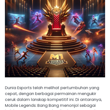
Dunia Esports telah melihat pertumbuhan yang
cepat, dengan berbagai permainan mengukir
ceruk dalam lanskap kompetitif ini. Di antaranya,
Mobile Legends: Bang Bang menonjol sebagai