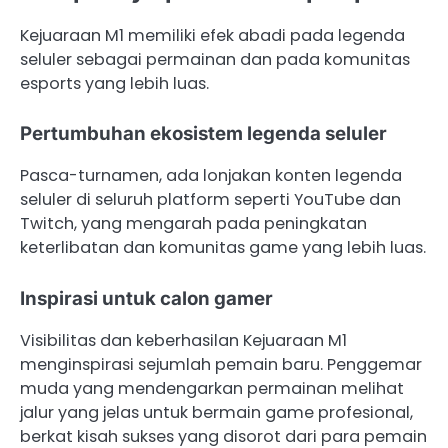
Kejuaraan M1 memiliki efek abadi pada legenda
seluler sebagai permainan dan pada komunitas
esports yang lebih luas.
Pertumbuhan ekosistem legenda seluler
Pasca-turnamen, ada lonjakan konten legenda
seluler di seluruh platform seperti YouTube dan
Twitch, yang mengarah pada peningkatan
keterlibatan dan komunitas game yang lebih luas.
Inspirasi untuk calon gamer
Visibilitas dan keberhasilan Kejuaraan M1
menginspirasi sejumlah pemain baru. Penggemar
muda yang mendengarkan permainan melihat
jalur yang jelas untuk bermain game profesional,
berkat kisah sukses yang disorot dari para pemain