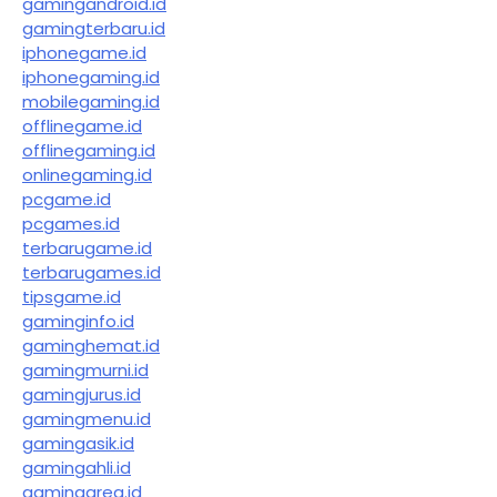
gamingandroid.id
gamingterbaru.id
iphonegame.id
iphonegaming.id
mobilegaming.id
offlinegame.id
offlinegaming.id
onlinegaming.id
pcgame.id
pcgames.id
terbarugame.id
terbarugames.id
tipsgame.id
gaminginfo.id
gaminghemat.id
gamingmurni.id
gamingjurus.id
gamingmenu.id
gamingasik.id
gamingahli.id
gamingarea.id