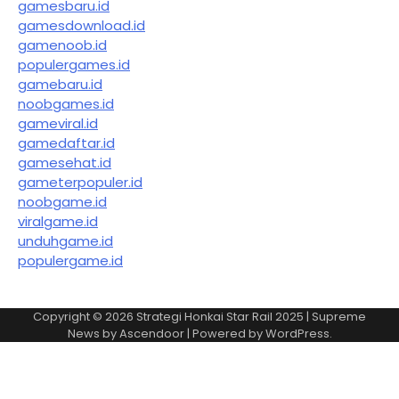
gamesbaru.id
gamesdownload.id
gamenoob.id
populergames.id
gamebaru.id
noobgames.id
gameviral.id
gamedaftar.id
gamesehat.id
gameterpopuler.id
noobgame.id
viralgame.id
unduhgame.id
populergame.id
Copyright © 2026
Strategi Honkai Star Rail 2025
| Supreme
News by
Ascendoor
| Powered by
WordPress
.