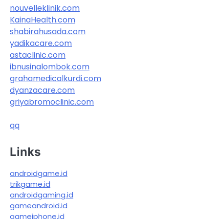
nouvelleklinik.com
KainaHealth.com
shabirahusada.com
yadikacare.com
astaclinic.com
ibnusinalombok.com
grahamedicalkurdi.com
dyanzacare.com
griyabromoclinic.com
qq
Links
androidgame.id
trikgame.id
androidgaming.id
gameandroid.id
gameiphone.id