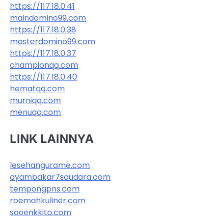
https://117.18.0.41
maindomino99.com
https://117.18.0.38
masterdomino99.com
https://117.18.0.37
championqq.com
https://117.18.0.40
hematqq.com
murniqq.com
menuqq.com
LINK LAINNYA
lesehangurame.com
ayambakar7saudara.com
tempongpns.com
roemahkuliner.com
saoenkkito.com