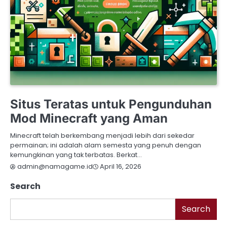
MINECRAFT
Situs Teratas untuk Pengunduhan
Mod Minecraft yang Aman
Minecraft telah berkembang menjadi lebih dari sekedar
permainan; ini adalah alam semesta yang penuh dengan
kemungkinan yang tak terbatas. Berkat…
April 16, 2026
admin@namagame.id
Search
Search