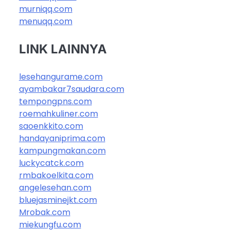
murniqq.com
menuqq.com
LINK LAINNYA
lesehangurame.com
ayambakar7saudara.com
tempongpns.com
roemahkuliner.com
saoenkkito.com
handayaniprima.com
kampungmakan.com
luckycatck.com
rmbakoelkita.com
angelesehan.com
bluejasminejkt.com
Mrobak.com
miekungfu.com