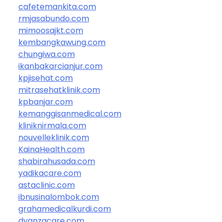
cafetemankita.com
rmjasabundo.com
mimoosajkt.com
kembangkawung.com
chungiwa.com
ikanbakarcianjur.com
kpjisehat.com
mitrasehatklinik.com
kpbanjar.com
kemanggisanmedical.com
kliniknirmala.com
nouvelleklinik.com
KainaHealth.com
shabirahusada.com
yadikacare.com
astaclinic.com
ibnusinalombok.com
grahamedicalkurdi.com
dyanzacare.com