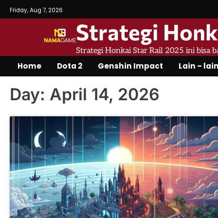
Skip
Friday, Aug 7, 2026
to
Strategi Honk
content
Strategi Honkai Star Rail 2025 ini bisa 
Home
Dota 2
Genshin Impact
Lain – lai
Day:
April 14, 2026