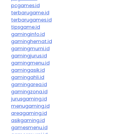
pcgames.id
terbarugame.id
terbarugames.id
tipsgame.id
gaminginfo.id
gaminghemat.id
gamingmurni.id
gamingjurus.id
gamingmenu.id
gamingasik.id
gamingahli.id
gamingarea.id
gamingzona.id
jurusgaming.id
menugaming.id
areagaming.id
asikgaming.id
gamesmenu.id