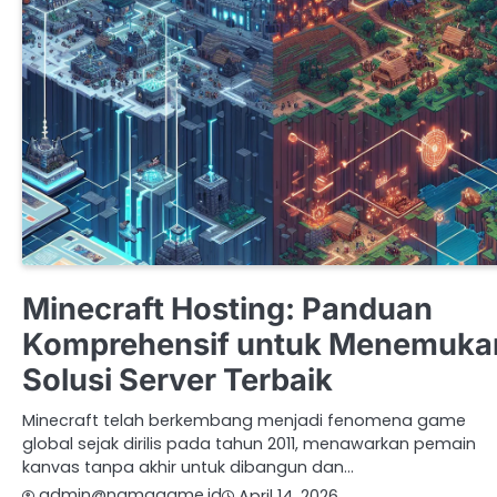
MINECRAFT
Minecraft Hosting: Panduan
Komprehensif untuk Menemuka
Solusi Server Terbaik
Minecraft telah berkembang menjadi fenomena game
global sejak dirilis pada tahun 2011, menawarkan pemain
kanvas tanpa akhir untuk dibangun dan…
admin@namagame.id
April 14, 2026