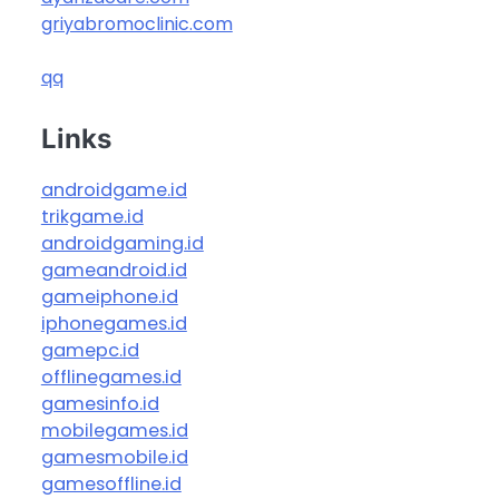
griyabromoclinic.com
qq
Links
androidgame.id
trikgame.id
androidgaming.id
gameandroid.id
gameiphone.id
iphonegames.id
gamepc.id
offlinegames.id
gamesinfo.id
mobilegames.id
gamesmobile.id
gamesoffline.id