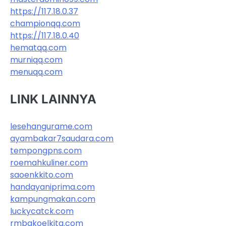
https://117.18.0.37
championqq.com
https://117.18.0.40
hematqq.com
murniqq.com
menuqq.com
LINK LAINNYA
lesehangurame.com
ayambakar7saudara.com
tempongpns.com
roemahkuliner.com
saoenkkito.com
handayaniprima.com
kampungmakan.com
luckycatck.com
rmbakoelkita.com