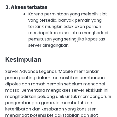
3.
Akses terbatas
Karena permintaan yang melebihi slot
yang tersedia, banyak pemain yang
tertarik mungkin tidak akan pernah
mendapatkan akses atau menghadapi
pemutusan yang sering jika kapasitas
server diregangkan.
Kesimpulan
Server Advance Legends ‘Mobile memainkan
peran penting dalam memastikan pembaruan
dipoles dan ramah pemain sebelum mencapai
massa. Sementara mengakses server eksklusif ini
menghadirkan peluang unik untuk mempengaruhi
pengembangan game, ia membutuhkan
keterlibatan dan kesabaran yang konsisten
mengingat potensi ketidakstabilan dan slot