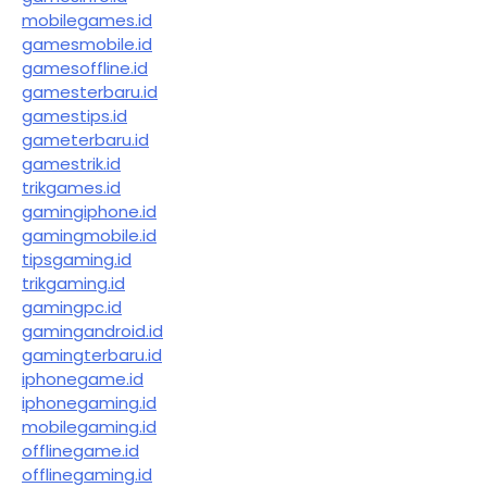
mobilegames.id
gamesmobile.id
gamesoffline.id
gamesterbaru.id
gamestips.id
gameterbaru.id
gamestrik.id
trikgames.id
gamingiphone.id
gamingmobile.id
tipsgaming.id
trikgaming.id
gamingpc.id
gamingandroid.id
gamingterbaru.id
iphonegame.id
iphonegaming.id
mobilegaming.id
offlinegame.id
offlinegaming.id