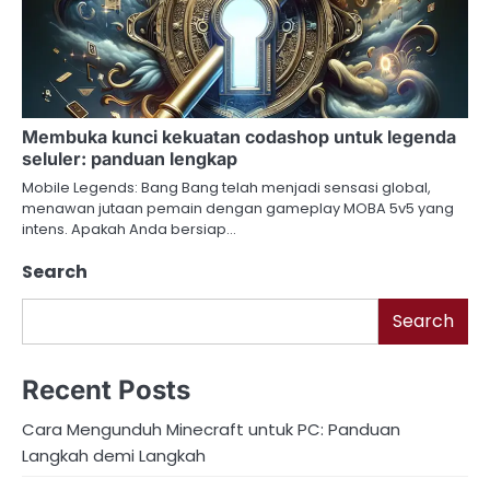
Membuka kunci kekuatan codashop untuk legenda
seluler: panduan lengkap
Mobile Legends: Bang Bang telah menjadi sensasi global,
menawan jutaan pemain dengan gameplay MOBA 5v5 yang
intens. Apakah Anda bersiap…
Search
Search
Recent Posts
Cara Mengunduh Minecraft untuk PC: Panduan
Langkah demi Langkah