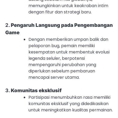
memungkinkan untuk keakraban intim
dengan fitur dan strategi baru.
2.
Pengaruh Langsung pada Pengembangan
Game
Dengan memberikan umpan balik dan
pelaporan bug, pemain memiliki
kesempatan untuk membentuk evolusi
legenda seluler, berpotensi
mempengaruhi perubahan yang
diperlukan sebelum pembaruan
mencapai server utama.
3.
Komunitas eksklusif
Partisipasi menumbuhkan rasa memiliki
komunitas eksklusif yang didedikasikan
untuk meningkatkan kualitas permainan.