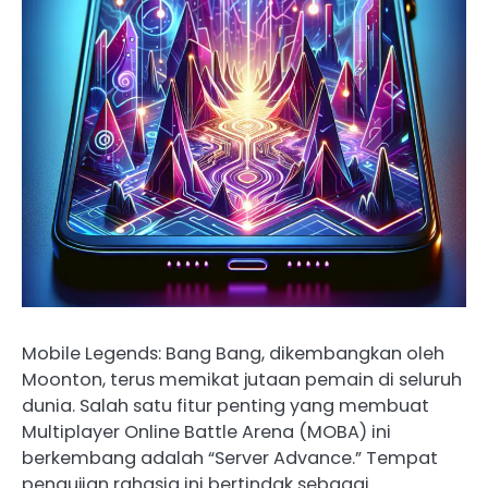
Mobile Legends: Bang Bang, dikembangkan oleh
Moonton, terus memikat jutaan pemain di seluruh
dunia. Salah satu fitur penting yang membuat
Multiplayer Online Battle Arena (MOBA) ini
berkembang adalah “Server Advance.” Tempat
pengujian rahasia ini bertindak sebagai