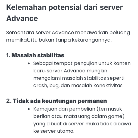
Kelemahan potensial dari server
Advance
Sementara server Advance menawarkan peluang
memikat, itu bukan tanpa kekurangannya.
1.
Masalah stabilitas
Sebagai tempat pengujian untuk konten
baru, server Advance mungkin
mengalami masalah stabilitas seperti
crash, bug, dan masalah konektivitas.
2.
Tidak ada keuntungan permanen
Kemajuan dan pembelian (termasuk
berlian atau mata uang dalam game)
yang dibuat di server muka tidak dibawa
ke server utama.