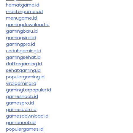
hematgame.id
mastergames.id
menugame.id
gamingdownload.id
gamingbaru.id
gamingviral.id
gamingpro.id
unduhgaming.id
gamingsehat.id
daftargaming.id
sehatgaming.id
populergaming.id
viralgaming.id
gamingterpopuler.id
gamesnoob.id
gamespro.id
gamesbaru.id
gamesdownload.id
gamenoob.id
populergames.id