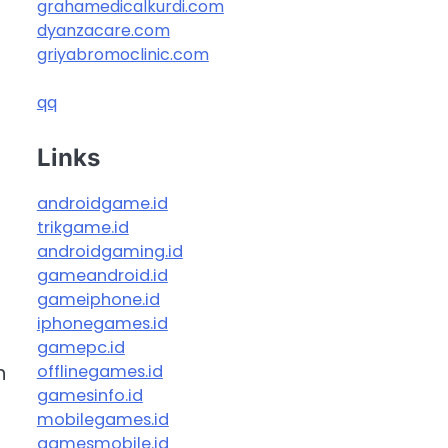
grahamedicalkurdi.com
dyanzacare.com
griyabromoclinic.com
qq
Links
androidgame.id
trikgame.id
androidgaming.id
gameandroid.id
gameiphone.id
iphonegames.id
gamepc.id
n
offlinegames.id
gamesinfo.id
mobilegames.id
gamesmobile.id