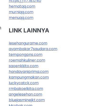
https://117.18.0.40
hematqq.com
murniqq.com
menuqq.com
n
LINK LAINNYA
lesehangurame.com
ayambakar7saudara.com
tempongpns.com
roemahkuliner.com
saoenkkito.com
handayaniprima.com
kampungmakan.com
luckycatck.com
rmbakoelkita.com
angelesehan.com
bluejasminejkt.com
Mrobak.com