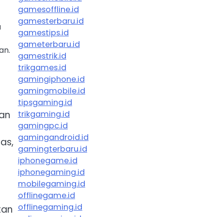
gamesoffline.id
gamesterbaru.id
a
gamestips.id
gameterbaru.id
an.
gamestrik.id
trikgames.id
gamingiphone.id
gamingmobile.id
tipsgaming.id
an
trikgaming.id
gamingpc.id
gamingandroid.id
as,
gamingterbaru.id
iphonegame.id
iphonegaming.id
mobilegaming.id
offlinegame.id
offlinegaming.id
tan