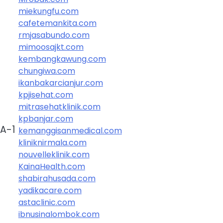
miekungfu.com
cafetemankita.com
rmjasabundo.com
mimoosajkt.com
kembangkawung.com
chungiwa.com
ikanbakarcianjur.com
kpjisehat.com
mitrasehatklinik.com
kpbanjar.com
HA-1
kemanggisanmedical.com
kliniknirmala.com
nouvelleklinik.com
KainaHealth.com
shabirahusada.com
yadikacare.com
astaclinic.com
ibnusinalombok.com