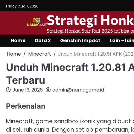
Skip
Friday, Aug 7, 2026
to
Strategi Honk
content
Strategi Honkai Star Rail 2025 ini bisa 
Home
Dota 2
Genshin Impact
Lain – lai
Home
Minecraft
Unduh Minecraft 1.20.81 APK (202
Unduh Minecraft 1.20.81 
Terbaru
June 13, 2026
admin@namagame.id
Perkenalan
Minecraft, game sandbox ikonik yang dibuat 
di seluruh dunia. Dengan setiap pembaruan, 