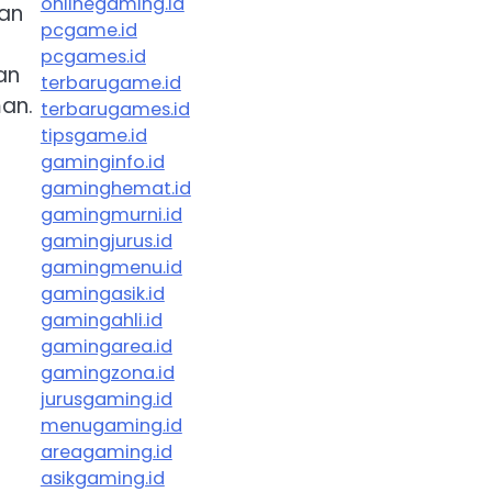
onlinegaming.id
dan
pcgame.id
pcgames.id
an
terbarugame.id
an.
terbarugames.id
tipsgame.id
gaminginfo.id
gaminghemat.id
gamingmurni.id
gamingjurus.id
gamingmenu.id
gamingasik.id
gamingahli.id
gamingarea.id
gamingzona.id
jurusgaming.id
menugaming.id
areagaming.id
asikgaming.id