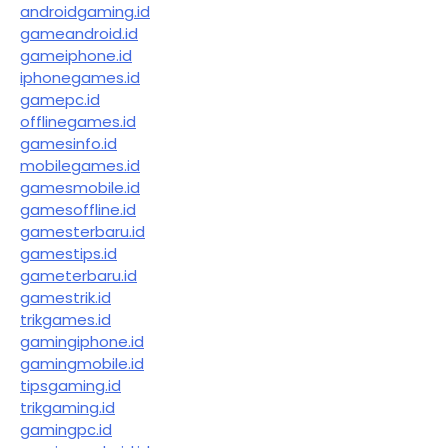
androidgaming.id
gameandroid.id
gameiphone.id
iphonegames.id
gamepc.id
offlinegames.id
gamesinfo.id
mobilegames.id
gamesmobile.id
gamesoffline.id
gamesterbaru.id
gamestips.id
gameterbaru.id
gamestrik.id
trikgames.id
gamingiphone.id
gamingmobile.id
tipsgaming.id
trikgaming.id
gamingpc.id