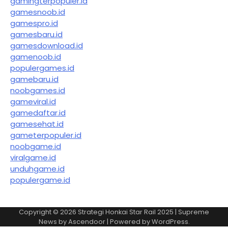
gamingterpopuler.id
gamesnoob.id
gamespro.id
gamesbaru.id
gamesdownload.id
gamenoob.id
populergames.id
gamebaru.id
noobgames.id
gameviral.id
gamedaftar.id
gamesehat.id
gameterpopuler.id
noobgame.id
viralgame.id
unduhgame.id
populergame.id
Copyright © 2026
Strategi Honkai Star Rail 2025
| Supreme
News by
Ascendoor
| Powered by
WordPress
.