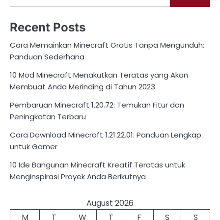
Recent Posts
Cara Memainkan Minecraft Gratis Tanpa Mengunduh:
Panduan Sederhana
10 Mod Minecraft Menakutkan Teratas yang Akan
Membuat Anda Merinding di Tahun 2023
Pembaruan Minecraft 1.20.72: Temukan Fitur dan
Peningkatan Terbaru
Cara Download Minecraft 1.21.22.01: Panduan Lengkap
untuk Gamer
10 Ide Bangunan Minecraft Kreatif Teratas untuk
Menginspirasi Proyek Anda Berikutnya
August 2026
M
T
W
T
F
S
S