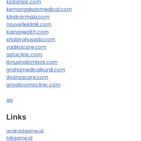
kpbanjar.com
kemanggisanmedical.com
kliniknirmala.com
nouvelleklinik.com
KainaHealth.com
shabirahusada.com
yadikacare.com
astaclinic.com
ibnusinalombok.com
grahamedicalkurdi.com
dyanzacare.com
griyabromoclinic.com
qq
Links
androidgame.id
trikgame.id