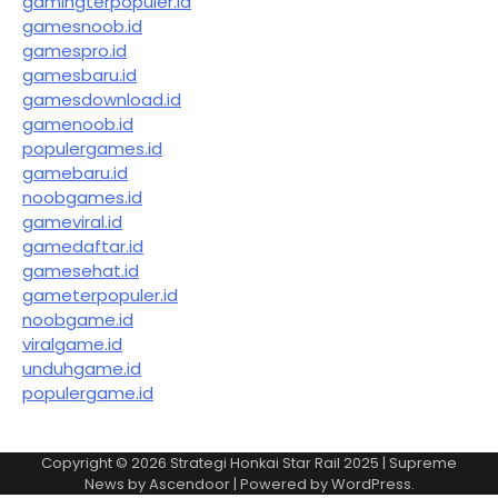
gamingterpopuler.id
gamesnoob.id
gamespro.id
gamesbaru.id
gamesdownload.id
gamenoob.id
populergames.id
gamebaru.id
noobgames.id
gameviral.id
gamedaftar.id
gamesehat.id
gameterpopuler.id
noobgame.id
viralgame.id
unduhgame.id
populergame.id
Copyright © 2026
Strategi Honkai Star Rail 2025
| Supreme
News by
Ascendoor
| Powered by
WordPress
.