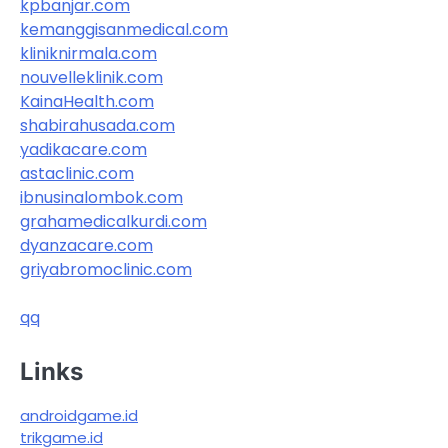
kpbanjar.com
kemanggisanmedical.com
kliniknirmala.com
nouvelleklinik.com
KainaHealth.com
shabirahusada.com
yadikacare.com
astaclinic.com
ibnusinalombok.com
grahamedicalkurdi.com
dyanzacare.com
griyabromoclinic.com
qq
Links
androidgame.id
trikgame.id