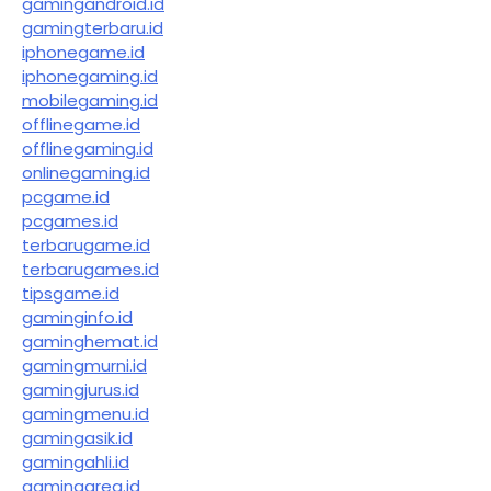
gamingandroid.id
gamingterbaru.id
iphonegame.id
iphonegaming.id
mobilegaming.id
offlinegame.id
offlinegaming.id
onlinegaming.id
pcgame.id
pcgames.id
terbarugame.id
terbarugames.id
tipsgame.id
gaminginfo.id
gaminghemat.id
gamingmurni.id
gamingjurus.id
gamingmenu.id
gamingasik.id
gamingahli.id
gamingarea.id