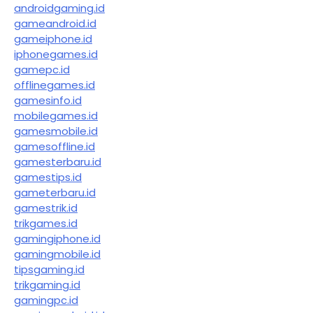
androidgaming.id
gameandroid.id
gameiphone.id
iphonegames.id
gamepc.id
offlinegames.id
gamesinfo.id
mobilegames.id
gamesmobile.id
gamesoffline.id
gamesterbaru.id
gamestips.id
gameterbaru.id
gamestrik.id
trikgames.id
gamingiphone.id
gamingmobile.id
tipsgaming.id
trikgaming.id
gamingpc.id