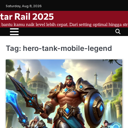
Skip
Saturday, Aug 8, 2026
to
tar Rail 2025
content
a bantu kamu naik level lebih cepat. Dari setting optimal hingga st
Tag:
hero-tank-mobile-legend