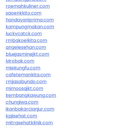
roemahkuliner.com
saoenkkito.com
handayaniprima.com
kampungmakan.com
luckycatck.com
rmbakoelkita.com
angelesehan.com
bluejasminejkt.com
Mrobak.com
miekungfu.com
cafetemankita.com
rmjasabundo.com
mimoosajkt.com
kembangkawung.com
chungiwa.com
ikanbakarcianjur.com
kpjisehat.com
mitrasehatklinik.com