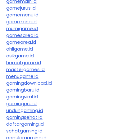
gamemain.id
gamejurus.id
gamemenu.id
gamezona.id
murnigame.id
gamesarea.id
gamearea.id
ahligame.id
asikgame.id
hematgame.id
mastergames.id
menugame.id
gamingdownload.id
gamingbaru.id
gamingviral.id
gamingpro.id
unduhgaming.id
gamingsehat.id
daftargaming.id
sehatgaming.id
populergaming.id