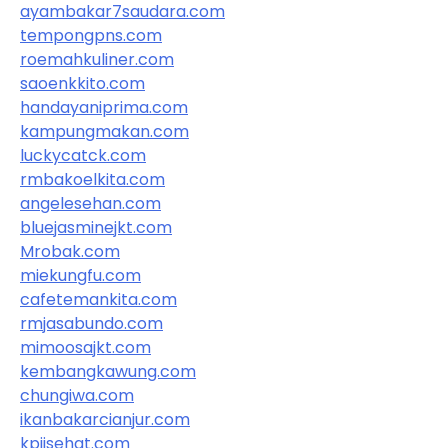
ayambakar7saudara.com
tempongpns.com
roemahkuliner.com
saoenkkito.com
handayaniprima.com
kampungmakan.com
luckycatck.com
rmbakoelkita.com
angelesehan.com
bluejasminejkt.com
Mrobak.com
miekungfu.com
cafetemankita.com
rmjasabundo.com
mimoosajkt.com
kembangkawung.com
chungiwa.com
ikanbakarcianjur.com
kpjisehat.com