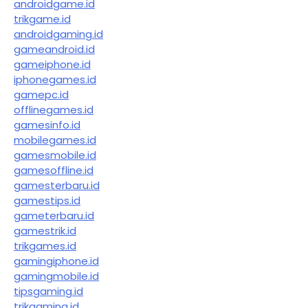
androidgame.id
trikgame.id
androidgaming.id
gameandroid.id
gameiphone.id
iphonegames.id
gamepc.id
offlinegames.id
gamesinfo.id
mobilegames.id
gamesmobile.id
gamesoffline.id
gamesterbaru.id
gamestips.id
gameterbaru.id
gamestrik.id
trikgames.id
gamingiphone.id
gamingmobile.id
tipsgaming.id
trikgaming.id