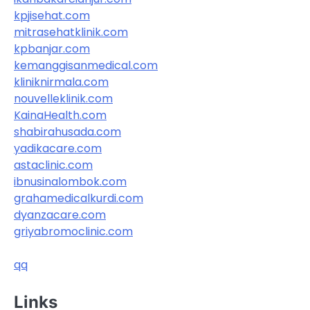
kpjisehat.com
mitrasehatklinik.com
kpbanjar.com
kemanggisanmedical.com
kliniknirmala.com
nouvelleklinik.com
KainaHealth.com
shabirahusada.com
yadikacare.com
astaclinic.com
ibnusinalombok.com
grahamedicalkurdi.com
dyanzacare.com
griyabromoclinic.com
qq
Links