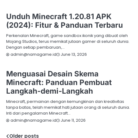
MINECRAFT
Unduh Minecraft 1.20.81 APK
(2024): Fitur & Panduan Terbaru
Perkenalan Minecraft, game sandbox ikonik yang dibuat oleh
Mojang Studios, terus memikat jutaan gamer di seluruh dunia.
Dengan setiap pembaruan,…
June 13, 2026
admin@namagame.id
MINECRAFT
Menguasai Desain Skema
Minecraft: Panduan Pembuat
Langkah-demi-Langkah
Minecraft, permainan dengan kemungkinan dan kreativitas
tanpa batas, telah memikat hati jutaan orang di seluruh dunia.
Inti dari pengalaman Minecraft…
June 11, 2026
admin@namagame.id
Older posts
Posts