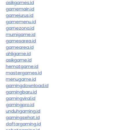
asikgames.id
gamemain.id
gamejurus.id
gamemenu.id
gamezona.id
murnigame.id
gamesarea.id
gamearea.id
ahligame.id
asikgame.id
hematgame.id
mastergames.id
menugame.id
gamingdownload.id
gamingbaru.id
gamingviral.id
gamingpro.id
unduhgaming.id
gamingsehat.id
daftargaming.id