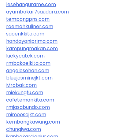
lesehangurame.com
ayambakar7saudara.com
tempongpns.com
roemahkuliner.com
saoenkkito.com
handayaniprima.com
kampungmakan.com
luckycatck.com
rmbakoelkita.com
angelesehan.com
bluejasminejkt.com
Mrobak.com
miekungfu.com
cafetemankita.com
rmjasabundo.com
mimoosajkt.com
kembangkawung.com
chungiwa.com
ikanbakarcianjur.com