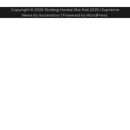
Copyright © 2026
Strategi Honkai Star Rail 2025
| Supreme
News by
Ascendoor
| Powered by
WordPress
.