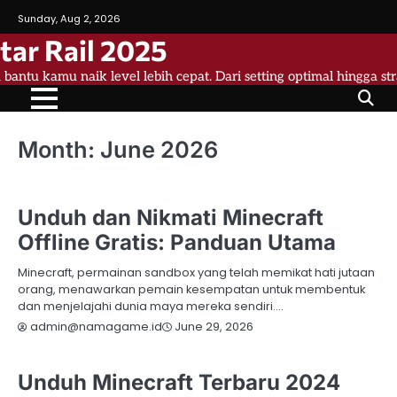
Skip
Sunday, Aug 2, 2026
to
tar Rail 2025
content
a bantu kamu naik level lebih cepat. Dari setting optimal hingga st
Month:
June 2026
LAIN - LAIN
MINECRAFT
Unduh dan Nikmati Minecraft
Offline Gratis: Panduan Utama
Minecraft, permainan sandbox yang telah memikat hati jutaan
orang, menawarkan pemain kesempatan untuk membentuk
dan menjelajahi dunia maya mereka sendiri.…
June 29, 2026
admin@namagame.id
MINECRAFT
Unduh Minecraft Terbaru 2024