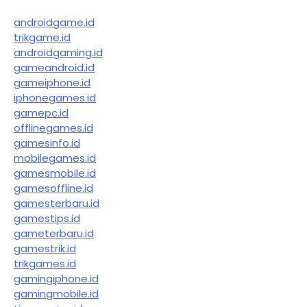
androidgame.id
trikgame.id
androidgaming.id
gameandroid.id
gameiphone.id
iphonegames.id
gamepc.id
offlinegames.id
gamesinfo.id
mobilegames.id
gamesmobile.id
gamesoffline.id
gamesterbaru.id
gamestips.id
gameterbaru.id
gamestrik.id
trikgames.id
gamingiphone.id
gamingmobile.id