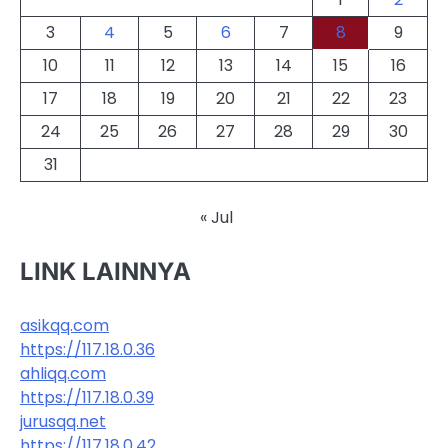
3
4
5
6
7
8
9
10
11
12
13
14
15
16
17
18
19
20
21
22
23
24
25
26
27
28
29
30
31
« Jul
LINK LAINNYA
asikqq.com
https://117.18.0.36
ahliqq.com
https://117.18.0.39
jurusqq.net
https://117.18.0.42