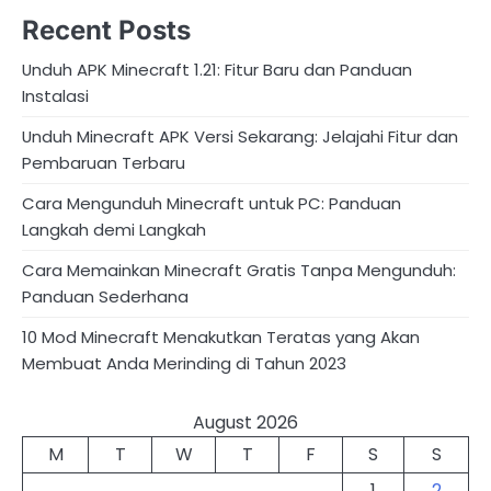
Recent Posts
Unduh APK Minecraft 1.21: Fitur Baru dan Panduan
Instalasi
Unduh Minecraft APK Versi Sekarang: Jelajahi Fitur dan
Pembaruan Terbaru
Cara Mengunduh Minecraft untuk PC: Panduan
Langkah demi Langkah
Cara Memainkan Minecraft Gratis Tanpa Mengunduh:
Panduan Sederhana
10 Mod Minecraft Menakutkan Teratas yang Akan
Membuat Anda Merinding di Tahun 2023
August 2026
M
T
W
T
F
S
S
1
2