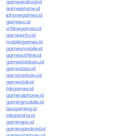
gameandroid.id
gameiphone.id
iphonegames.id
gamepc.id
offlinegames.id
gamesinfo.id
mobilegames.id
gamesmobile.id
gamesoffline.id
gamesterbaru.id
gamestips.id
gameterbaru.id
gamestrik.id
trikgames.id
gamingiphone.id
gamingmobile.id
tipsgaming.id
trikgaming.id
gamingpc.id
gamingandroid.id
gamingterbaru.id