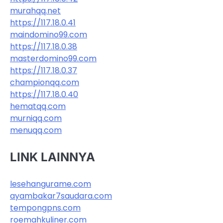
murahqq.net
https://117.18.0.41
maindomino99.com
https://117.18.0.38
masterdomino99.com
https://117.18.0.37
championqq.com
https://117.18.0.40
hematqq.com
murniqq.com
menuqq.com
LINK LAINNYA
lesehangurame.com
ayambakar7saudara.com
tempongpns.com
roemahkuliner.com