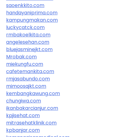
saoenkkito.com
handayaniprima.com
kampungmakan.com
luckycatck.com
rmbakoelkita.com
angelesehan.com
bluejasminejkt.com
Mrobak.com
miekungfu.com
cafetemankita.com
rmjasabundo.com
mimoosajkt.com
kembangkawung.com
chungiwa.com
ikanbakarcianjur.com
kpjisehat.com
mitrasehatklinik.com
kpbanjar.com