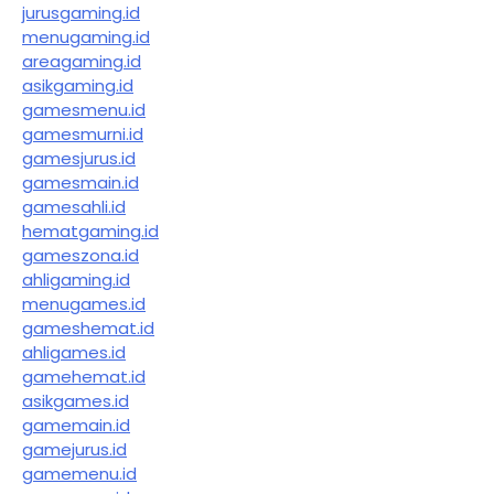
jurusgaming.id
menugaming.id
areagaming.id
asikgaming.id
gamesmenu.id
gamesmurni.id
gamesjurus.id
gamesmain.id
gamesahli.id
hematgaming.id
gameszona.id
ahligaming.id
menugames.id
gameshemat.id
ahligames.id
gamehemat.id
asikgames.id
gamemain.id
gamejurus.id
gamemenu.id