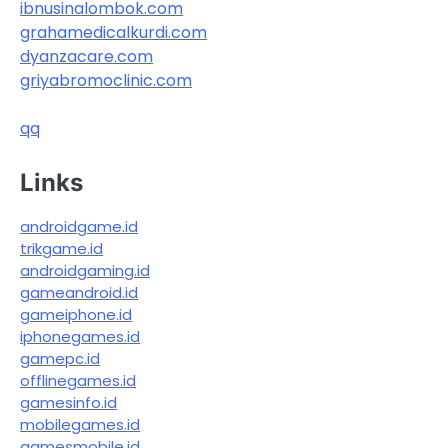
ibnusinalombok.com
grahamedicalkurdi.com
dyanzacare.com
griyabromoclinic.com
qq
Links
androidgame.id
trikgame.id
androidgaming.id
gameandroid.id
gameiphone.id
iphonegames.id
gamepc.id
offlinegames.id
gamesinfo.id
mobilegames.id
gamesmobile.id