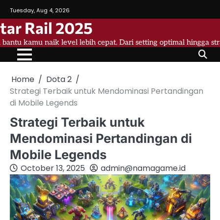
Skip
Tuesday, Aug 4, 2026
to
tar Rail 2025
content
a bantu kamu naik level lebih cepat. Dari setting optimal hingga st
Home
Dota 2
Strategi Terbaik untuk Mendominasi Pertandingan
di Mobile Legends
Strategi Terbaik untuk
Mendominasi Pertandingan di
Mobile Legends
October 13, 2025
admin@namagame.id