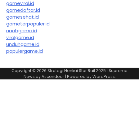
gameviral.id
gamedaftar.id
gamesehat.id
gameterpopuler.id
noobgame.id
viralgame.id
unduhgame.id
populergame.id
Copyright © 2026
Strategi Honkai Star Rail 2025
| Supreme
News by
Ascendoor
| Powered by
WordPress
.