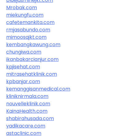
bluejasminejkt.com
Mrobak.com
miekungfu.com
cafetemankita.com
rmjasabundo.com
mimoosajkt.com
kembangkawung.com
chungiwa.com
ikanbakarcianjur.com
kpjisehat.com
mitrasehatklinik.com
kpbanjar.com
kemanggisanmedical.com
kliniknirmala.com
nouvelleklinik.com
KainaHealth.com
shabirahusada.com
yadikacare.com
astaclinic.com