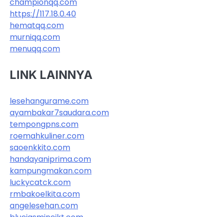
championqq.com
https://117.18.0.40
hematqq.com
murniqq.com
menuqq.com
LINK LAINNYA
lesehangurame.com
ayambakar7saudara.com
tempongpns.com
roemahkuliner.com
saoenkkito.com
handayaniprima.com
kampungmakan.com
luckycatck.com
rmbakoelkita.com
angelesehan.com