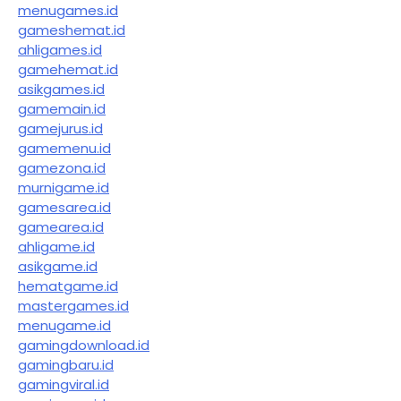
menugames.id
gameshemat.id
ahligames.id
gamehemat.id
asikgames.id
gamemain.id
gamejurus.id
gamemenu.id
gamezona.id
murnigame.id
gamesarea.id
gamearea.id
ahligame.id
asikgame.id
hematgame.id
mastergames.id
menugame.id
gamingdownload.id
gamingbaru.id
gamingviral.id