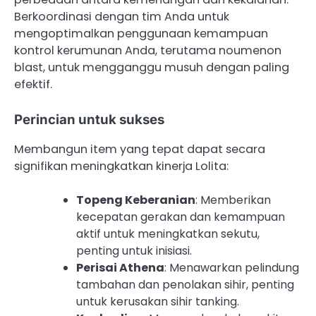
Berkoordinasi dengan tim Anda untuk
mengoptimalkan penggunaan kemampuan
kontrol kerumunan Anda, terutama noumenon
blast, untuk mengganggu musuh dengan paling
efektif.
Perincian untuk sukses
Membangun item yang tepat dapat secara
signifikan meningkatkan kinerja Lolita:
Topeng Keberanian
: Memberikan
kecepatan gerakan dan kemampuan
aktif untuk meningkatkan sekutu,
penting untuk inisiasi.
Perisai Athena
: Menawarkan pelindung
tambahan dan penolakan sihir, penting
untuk kerusakan sihir tanking.