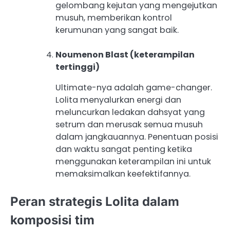
gelombang kejutan yang mengejutkan
musuh, memberikan kontrol
kerumunan yang sangat baik.
Noumenon Blast (keterampilan
tertinggi)
Ultimate-nya adalah game-changer.
Lolita menyalurkan energi dan
meluncurkan ledakan dahsyat yang
setrum dan merusak semua musuh
dalam jangkauannya. Penentuan posisi
dan waktu sangat penting ketika
menggunakan keterampilan ini untuk
memaksimalkan keefektifannya.
Peran strategis Lolita dalam
komposisi tim