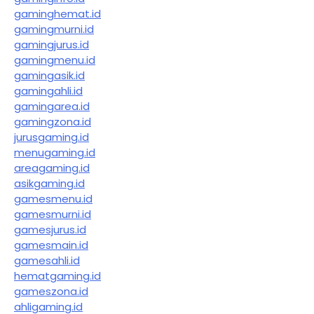
gaminghemat.id
gamingmurni.id
gamingjurus.id
gamingmenu.id
gamingasik.id
gamingahli.id
gamingarea.id
gamingzona.id
jurusgaming.id
menugaming.id
areagaming.id
asikgaming.id
gamesmenu.id
gamesmurni.id
gamesjurus.id
gamesmain.id
gamesahli.id
hematgaming.id
gameszona.id
ahligaming.id