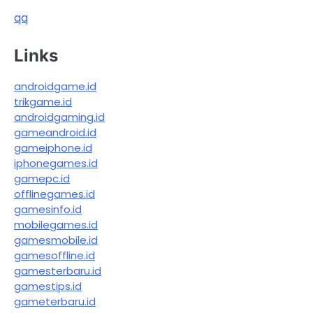
qq
Links
androidgame.id
trikgame.id
androidgaming.id
gameandroid.id
gameiphone.id
iphonegames.id
gamepc.id
offlinegames.id
gamesinfo.id
mobilegames.id
gamesmobile.id
gamesoffline.id
gamesterbaru.id
gamestips.id
gameterbaru.id