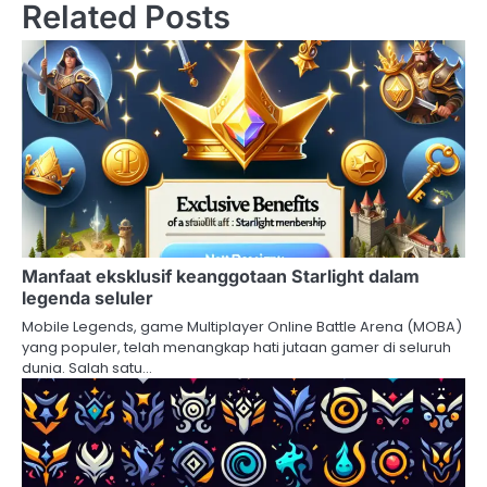
Related Posts
Manfaat eksklusif keanggotaan Starlight dalam
legenda seluler
Mobile Legends, game Multiplayer Online Battle Arena (MOBA)
yang populer, telah menangkap hati jutaan gamer di seluruh
dunia. Salah satu…