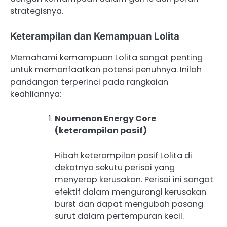
strategisnya.
Keterampilan dan Kemampuan Lolita
Memahami kemampuan Lolita sangat penting
untuk memanfaatkan potensi penuhnya. Inilah
pandangan terperinci pada rangkaian
keahliannya:
Noumenon Energy Core
(keterampilan pasif)
Hibah keterampilan pasif Lolita di
dekatnya sekutu perisai yang
menyerap kerusakan. Perisai ini sangat
efektif dalam mengurangi kerusakan
burst dan dapat mengubah pasang
surut dalam pertempuran kecil.