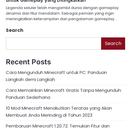
Legenda seluler telah mengambil dunia dengan gameplay
dinamis dan fitur mendalam. Sebagai pemain yang ingin
meningkatkan keterampilan dan pengalaman gameplay…
Search
Search
Recent Posts
Cara Mengunduh Minecraft untuk PC: Panduan
Langkah demi Langkah
Cara Memainkan Minecraft Gratis Tanpa Mengunduh:
Panduan Sederhana
10 Mod Minecraft Menakutkan Teratas yang Akan
Membuat Anda Merinding di Tahun 2023
Pembaruan Minecraft 1.20.72: Temukan Fitur dan