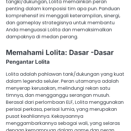
tangki/dukungan, Lolita memainkan peran
penting dalam komposisi tim apa pun. Panduan
komprehensif ini menggali keterampilan, sinergi,
dan gameplay strategisnya untuk membantu
Anda menguasai Lolita dan memaksimalkan
dampaknya di medan perang.
Memahami Lolita: Dasar -Dasar
Pengantar Lolita
Lolita adalah pahlawan tank/dukungan yang kuat
dalam legenda seluler. Peran utamanya adalah
menyerap kerusakan, melindungi rekan satu
timnya, dan mengganggu serangan musuh.
Berasal dari perlombaan ELF, Lolita menggunakan
perisai perkasa, perisai lumia, yang merupakan
pusat keahliannya. Kekayaannya
menggambarkannya sebagai wali, yang selaras
dengan kemampuan dalam game dan peran