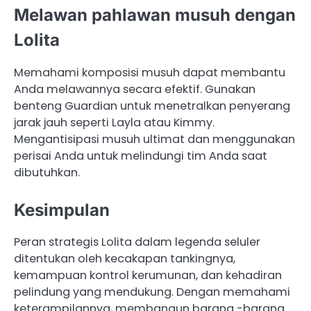
Melawan pahlawan musuh dengan
Lolita
Memahami komposisi musuh dapat membantu
Anda melawannya secara efektif. Gunakan
benteng Guardian untuk menetralkan penyerang
jarak jauh seperti Layla atau Kimmy.
Mengantisipasi musuh ultimat dan menggunakan
perisai Anda untuk melindungi tim Anda saat
dibutuhkan.
Kesimpulan
Peran strategis Lolita dalam legenda seluler
ditentukan oleh kecakapan tankingnya,
kemampuan kontrol kerumunan, dan kehadiran
pelindung yang mendukung. Dengan memahami
keterampilannya, membangun barang -barang