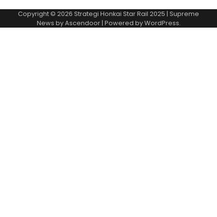
Copyright © 2026
Strategi Honkai Star Rail 2025
| Supreme
News by
Ascendoor
| Powered by
WordPress
.