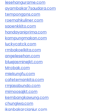
lesehangurame.com
ayambakar7saudara.com
tempongpns.com
roemahkuliner.com
saoenkkito.com
handayaniprima.com
kampungmakan.com
luckycatck.com
rmbakoelkita.com
angelesehan.com
bluejasminejkt.com
Mrobak.com
miekungfu.com
cafetemankita.com
rmjasabundo.com
mimoosajkt.com
kembangkawung.com
chungiwa.com
ikanbakarcianjur.com