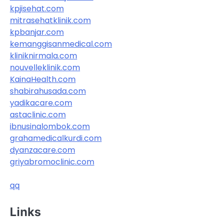
kpjisehat.com
mitrasehatklinik.com
kpbanjar.com
kemanggisanmedical.com
kliniknirmala.com
nouvelleklinik.com
KainaHealth.com
shabirahusada.com
yadikacare.com
astaclinic.com
ibnusinalombok.com
grahamedicalkurdi.com
dyanzacare.com
griyabromoclinic.com
qq
Links