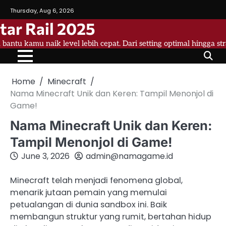
Skip
Thursday, Aug 6, 2026
to
tar Rail 2025
content
a bantu kamu naik level lebih cepat. Dari setting optimal hingga st
Home
Minecraft
Nama Minecraft Unik dan Keren: Tampil Menonjol di
Game!
Nama Minecraft Unik dan Keren:
Tampil Menonjol di Game!
June 3, 2026
admin@namagame.id
Minecraft telah menjadi fenomena global,
menarik jutaan pemain yang memulai
petualangan di dunia sandbox ini. Baik
membangun struktur yang rumit, bertahan hidup