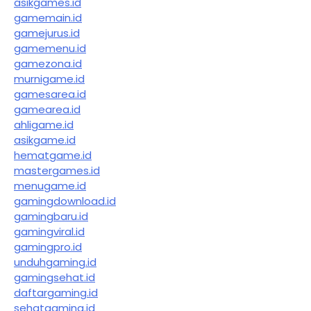
asikgames.id
gamemain.id
gamejurus.id
gamemenu.id
gamezona.id
murnigame.id
gamesarea.id
gamearea.id
ahligame.id
asikgame.id
hematgame.id
mastergames.id
menugame.id
gamingdownload.id
gamingbaru.id
gamingviral.id
gamingpro.id
unduhgaming.id
gamingsehat.id
daftargaming.id
sehatgaming.id