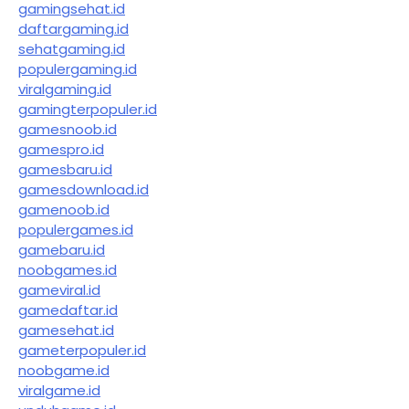
gamingsehat.id
daftargaming.id
sehatgaming.id
populergaming.id
viralgaming.id
gamingterpopuler.id
gamesnoob.id
gamespro.id
gamesbaru.id
gamesdownload.id
gamenoob.id
populergames.id
gamebaru.id
noobgames.id
gameviral.id
gamedaftar.id
gamesehat.id
gameterpopuler.id
noobgame.id
viralgame.id