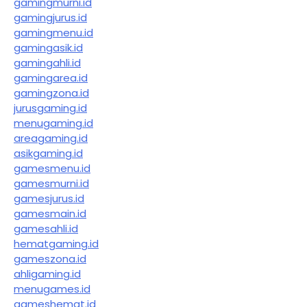
gamingmurni.id
gamingjurus.id
gamingmenu.id
gamingasik.id
gamingahli.id
gamingarea.id
gamingzona.id
jurusgaming.id
menugaming.id
areagaming.id
asikgaming.id
gamesmenu.id
gamesmurni.id
gamesjurus.id
gamesmain.id
gamesahli.id
hematgaming.id
gameszona.id
ahligaming.id
menugames.id
gameshemat.id