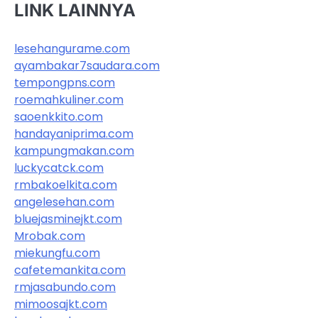
LINK LAINNYA
lesehangurame.com
ayambakar7saudara.com
tempongpns.com
roemahkuliner.com
saoenkkito.com
handayaniprima.com
kampungmakan.com
luckycatck.com
rmbakoelkita.com
angelesehan.com
bluejasminejkt.com
Mrobak.com
miekungfu.com
cafetemankita.com
rmjasabundo.com
mimoosajkt.com