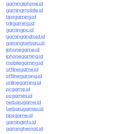
gamingiphone.id
gamingmobile.id
tipsgaming.id
trikgaming.id
gamingpc.id
gamingandroid.id
gamingterbaru.id
iphonegame.id
iphonegaming.id
mobilegaming.id
offlinegame.id
offlinegaming.id
onlinegaming.id
pcgame.id
pcgames.id
terbarugame.id
terbarugames.id
tipsgame.id
gaminginfo.id
gaminghemat.id