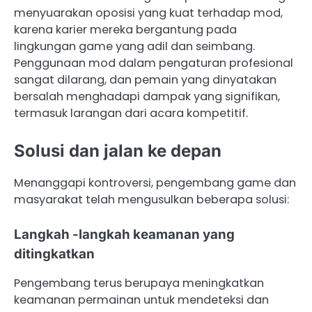
menyuarakan oposisi yang kuat terhadap mod,
karena karier mereka bergantung pada
lingkungan game yang adil dan seimbang.
Penggunaan mod dalam pengaturan profesional
sangat dilarang, dan pemain yang dinyatakan
bersalah menghadapi dampak yang signifikan,
termasuk larangan dari acara kompetitif.
Solusi dan jalan ke depan
Menanggapi kontroversi, pengembang game dan
masyarakat telah mengusulkan beberapa solusi:
Langkah -langkah keamanan yang
ditingkatkan
Pengembang terus berupaya meningkatkan
keamanan permainan untuk mendeteksi dan