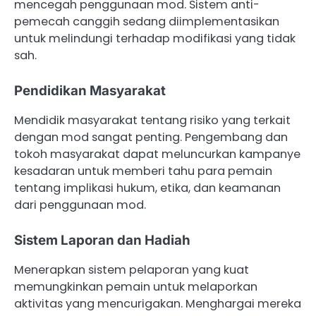
mencegah penggunaan mod. Sistem anti-
pemecah canggih sedang diimplementasikan
untuk melindungi terhadap modifikasi yang tidak
sah.
Pendidikan Masyarakat
Mendidik masyarakat tentang risiko yang terkait
dengan mod sangat penting. Pengembang dan
tokoh masyarakat dapat meluncurkan kampanye
kesadaran untuk memberi tahu para pemain
tentang implikasi hukum, etika, dan keamanan
dari penggunaan mod.
Sistem Laporan dan Hadiah
Menerapkan sistem pelaporan yang kuat
memungkinkan pemain untuk melaporkan
aktivitas yang mencurigakan. Menghargai mereka