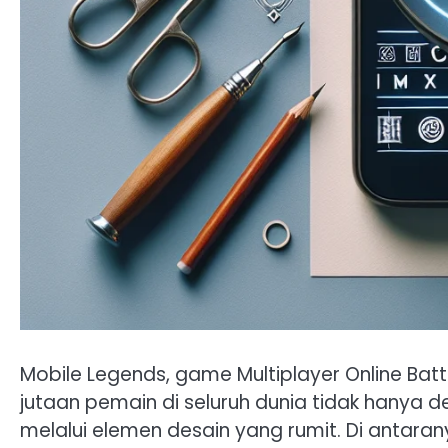
Mobile Legends, game Multiplayer Online Bat
jutaan pemain di seluruh dunia tidak hanya
melalui elemen desain yang rumit. Di antara