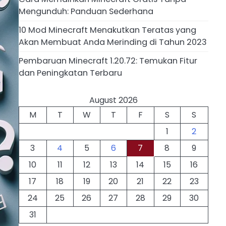
Mengunduh: Panduan Sederhana
10 Mod Minecraft Menakutkan Teratas yang
Akan Membuat Anda Merinding di Tahun 2023
Pembaruan Minecraft 1.20.72: Temukan Fitur
dan Peningkatan Terbaru
August 2026
M
T
W
T
F
S
S
1
2
3
4
5
6
7
8
9
10
11
12
13
14
15
16
17
18
19
20
21
22
23
24
25
26
27
28
29
30
31