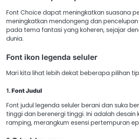
Font Choice dapat meningkatkan suasana pe
meningkatkan mendongeng dan pencelupan pe
pada tema fantasi yang koheren, sejajar de
dunia.
Font ikon legenda seluler
Mari kita lihat lebih dekat beberapa pilihan 
1.
Font Judul
Font judul legenda seluler berani dan suka b
tinggi dan berenergi tinggi. Ini adalah desa
ramping, merangkum esensi pertempuran epi