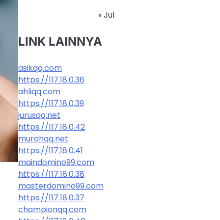
« Jul
LINK LAINNYA
asikqq.com
https://117.18.0.36
ahliqq.com
https://117.18.0.39
jurusqq.net
https://117.18.0.42
murahqq.net
https://117.18.0.41
maindomino99.com
https://117.18.0.38
masterdomino99.com
https://117.18.0.37
championqq.com