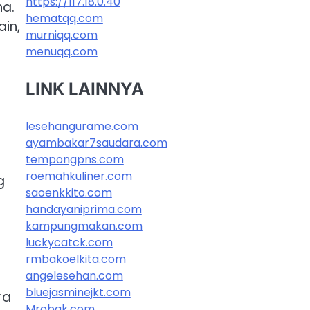
https://117.18.0.40
a.
hematqq.com
in,
murniqq.com
menuqq.com
LINK LAINNYA
lesehangurame.com
ayambakar7saudara.com
tempongpns.com
roemahkuliner.com
g
saoenkkito.com
handayaniprima.com
kampungmakan.com
luckycatck.com
rmbakoelkita.com
angelesehan.com
bluejasminejkt.com
ra
Mrobak.com