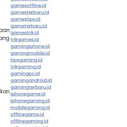
gamesoffline.id
gamesterbaru.id
gamestips.id
gameterbaru.id
naan
gamestrik.id
yang
trikgames.id
gamingiphone.id
gamingmobile.id
tipsgaming.id
trikgaming.id
gamingpc.id
gamingandroid.id
gamingterbaru.id
tkan
iphonegame.id
iphonegaming.id
mobilegaming.id
offlinegame.id
offlinegaming.id