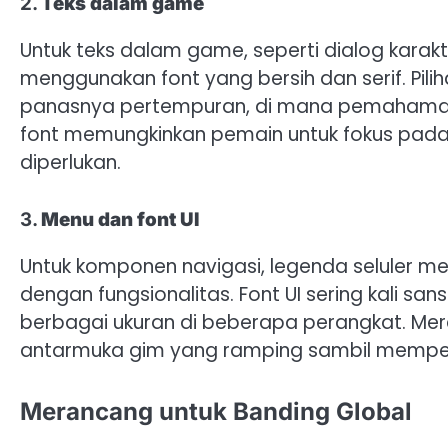
2.
Teks dalam game
Untuk teks dalam game, seperti dialog karak
menggunakan font yang bersih dan serif. Pil
panasnya pertempuran, di mana pemahaman
font memungkinkan pemain untuk fokus pad
diperlukan.
3.
Menu dan font UI
Untuk komponen navigasi, legenda seluler
dengan fungsionalitas. Font UI sering kali san
berbagai ukuran di beberapa perangkat. Me
antarmuka gim yang ramping sambil mempe
Merancang untuk Banding Global