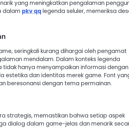
enarik yang meningkatkan pengalaman penggun
an dalam
pkv qq
legenda seluler, memeriksa desa
an
game, seringkali kurang dihargai oleh pengamat
engalaman mendalam. Dalam konteks legenda
eka tidak hanya menyampaikan informasi dengan
ada estetika dan identitas merek game. Font yan
dan beresonansi dengan tema permainan.
ra strategis, memastikan bahwa setiap aspek
ga dialog dalam game-jelas dan menarik seca