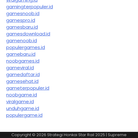
gamingterpopuler.id
gamesnoob.id
gamespro.id
gamesbaru.id
gamesdownload.id
gamenoob.id
populergames.id
gamebaru.id
noobgames.id
gameviral.id
gamedaftar.id
gamesehat.id
gameterpopuler.id
noobgame.id
viralgame.id
unduhgame.id
populergame.id
Copyright © 2026
Strategi Honkai Star Rail 2025
| Supreme