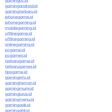
gamingpc.id
gamingandroid.id
gamingterbaru.id
iphonegame.id
iphonegaming.id
mobilegaming.id
offlinegame.id
offlinegaming.id
onlinegaming.id
pcgame.id
pcgames.id
terbarugame.id
terbarugames.id
tipsgame.id
gaminginfo.id
gaminghemat.id
gamingmurni.id
gamingjurus.id
gamingmenu.id
gamingasik.id
gamingahli.id