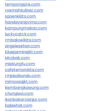
tempongpns.com
roemahkuliner.com
saoenkkito.com
handayaniprima.com
kampungmakan.com
luckycatck.com
rmbakoelkita.com
angelesehan.com
bluejasminejkt.com
Mrobak.com
miekungfu.com
cafetemankita.com
rmjasabundo.com
mimoosajkt.com
kembangkawung.com
chungiwa.com
ikanbakarcianjur.com
kpjisehat.com