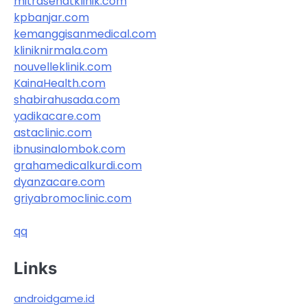
mitrasehatklinik.com
kpbanjar.com
kemanggisanmedical.com
kliniknirmala.com
nouvelleklinik.com
KainaHealth.com
shabirahusada.com
yadikacare.com
astaclinic.com
ibnusinalombok.com
grahamedicalkurdi.com
dyanzacare.com
griyabromoclinic.com
qq
Links
androidgame.id