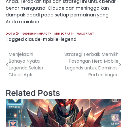
Anda. Terapkan tips dan strategi ini untuk benar -
benar menguasai Claude dan meninggalkan
dampak abadi pada setiap permainan yang
Anda mainkan.
DOTA 2
GENSHIN IMPACT
MINECRAFT
VALORANT
Tagged
claude-mobile-legend
Menjelajahi
Strategi Terbaik Memilih
Post
Bahaya Nyata
Pasangan Hero Mobile
navigation
Legenda Seluler
Legends untuk Dominasi
Cheat Apk
Pertandingan
Related Posts