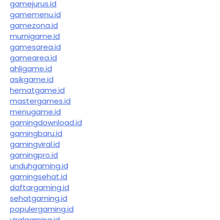
gamejurus.id
gamemenu.id
gamezona.id
murnigame.id
gamesarea.id
gamearea.id
ahligame.id
asikgame.id
hematgame.id
mastergames.id
menugame.id
gamingdownload.id
gamingbaru.id
gamingviral.id
gamingpro.id
unduhgaming.id
gamingsehat.id
daftargaming.id
sehatgaming.id
populergaming.id
viralgaming.id