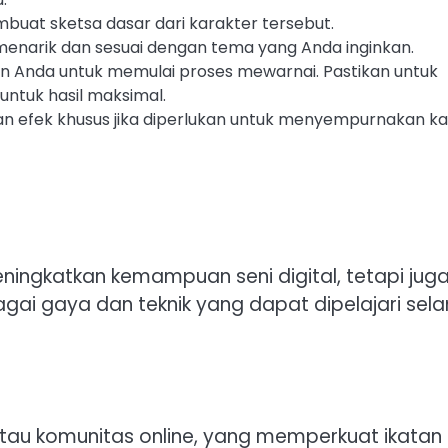
buat sketsa dasar dari karakter tersebut.
g menarik dan sesuai dengan tema yang Anda inginkan.
ihan Anda untuk memulai proses mewarnai. Pastikan untuk
untuk hasil maksimal.
dan efek khusus jika diperlukan untuk menyempurnakan k
ngkatkan kemampuan seni digital, tetapi jug
ai gaya dan teknik yang dapat dipelajari sel
p atau komunitas online, yang memperkuat ikatan