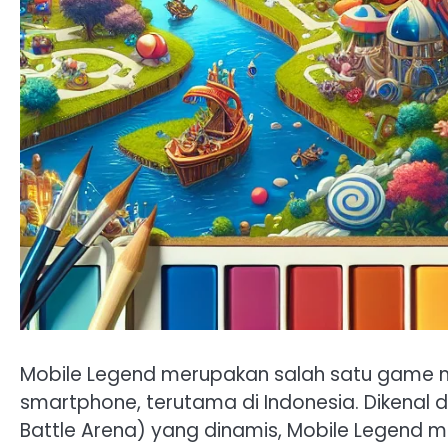
Mobile Legend merupakan salah satu game m
smartphone, terutama di Indonesia. Dikenal
Battle Arena) yang dinamis, Mobile Legend