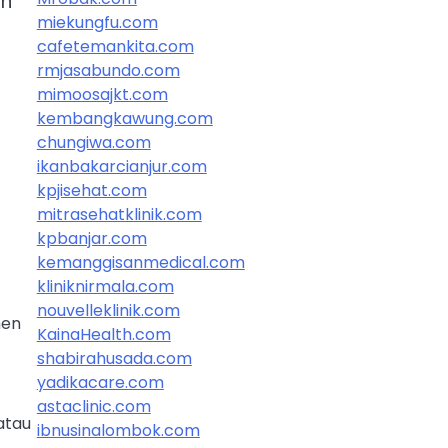
in
miekungfu.com
cafetemankita.com
rmjasabundo.com
mimoosajkt.com
kembangkawung.com
chungiwa.com
ikanbakarcianjur.com
kpjisehat.com
mitrasehatklinik.com
kpbanjar.com
kemanggisanmedical.com
kliniknirmala.com
nouvelleklinik.com
men
KainaHealth.com
shabirahusada.com
yadikacare.com
astaclinic.com
atau
ibnusinalombok.com