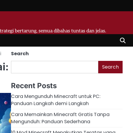
strategi bertarung, semua dibahas tuntas dan jelas.
i
Search
i:
Search
Recent Posts
Cara Mengunduh Minecraft untuk PC:
Panduan Langkah demi Langkah
Cara Memainkan Minecraft Gratis Tanpa
Mengunduh: Panduan Sederhana
10 Mod Minecraft Menakutkan Teratas yang