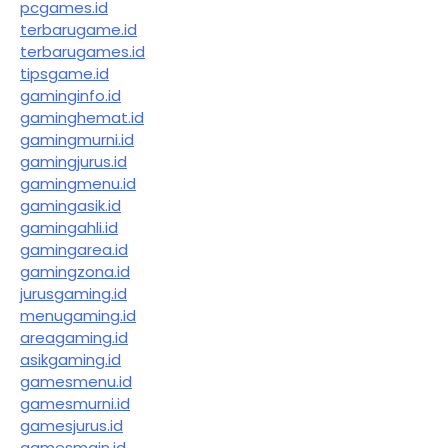
pcgames.id
terbarugame.id
terbarugames.id
tipsgame.id
gaminginfo.id
gaminghemat.id
gamingmurni.id
gamingjurus.id
gamingmenu.id
gamingasik.id
gamingahli.id
gamingarea.id
gamingzona.id
jurusgaming.id
menugaming.id
areagaming.id
asikgaming.id
gamesmenu.id
gamesmurni.id
gamesjurus.id
gamesmain.id