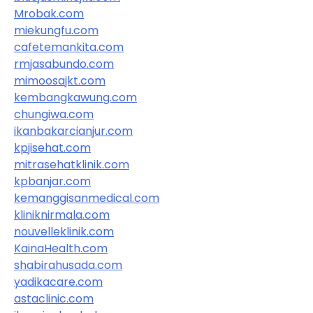
Mrobak.com
miekungfu.com
cafetemankita.com
rmjasabundo.com
mimoosajkt.com
kembangkawung.com
chungiwa.com
ikanbakarcianjur.com
kpjisehat.com
mitrasehatklinik.com
kpbanjar.com
kemanggisanmedical.com
kliniknirmala.com
nouvelleklinik.com
KainaHealth.com
shabirahusada.com
yadikacare.com
astaclinic.com