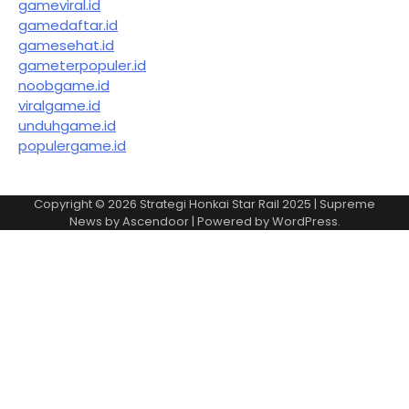
gameviral.id
gamedaftar.id
gamesehat.id
gameterpopuler.id
noobgame.id
viralgame.id
unduhgame.id
populergame.id
Copyright © 2026
Strategi Honkai Star Rail 2025
| Supreme
News by
Ascendoor
| Powered by
WordPress
.