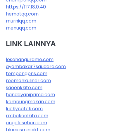
https://117.18.0.40
hematqq.com
murniqq.com
menuqq.com
LINK LAINNYA
lesehangurame.com
ayambakar7saudara.com
tempongpns.com
roemahkuliner.com
saoenkkito.com
handayaniprima.com
kampungmakan.com
luckycatck.com
rmbakoelkita.com
angelesehan.com
bluejasminejkt.com