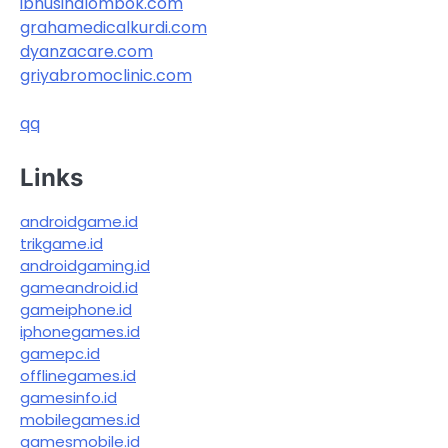
ibnusinalombok.com
grahamedicalkurdi.com
dyanzacare.com
griyabromoclinic.com
qq
Links
androidgame.id
trikgame.id
androidgaming.id
gameandroid.id
gameiphone.id
iphonegames.id
gamepc.id
offlinegames.id
gamesinfo.id
mobilegames.id
gamesmobile.id