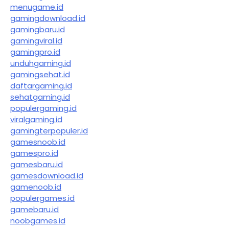
menugame.id
gamingdownload.id
gamingbaru.id
gamingviral.id
gamingpro.id
unduhgaming.id
gamingsehat.id
daftargaming.id
sehatgaming.id
populergaming.id
viralgaming.id
gamingterpopuler.id
gamesnoob.id
gamespro.id
gamesbaru.id
gamesdownload.id
gamenoob.id
populergames.id
gamebaru.id
noobgames.id