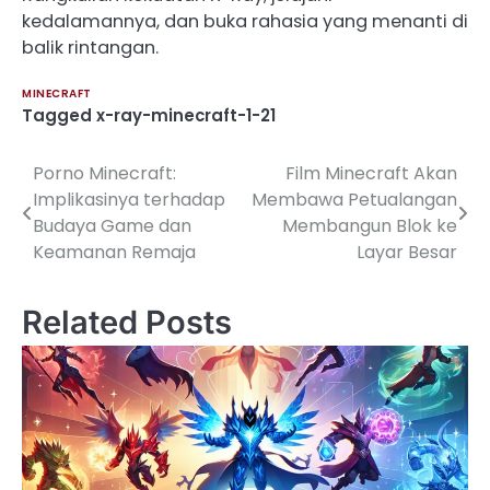
kedalamannya, dan buka rahasia yang menanti di
balik rintangan.
MINECRAFT
Tagged
x-ray-minecraft-1-21
Porno Minecraft:
Film Minecraft Akan
Post
Implikasinya terhadap
Membawa Petualangan
navigation
Budaya Game dan
Membangun Blok ke
Keamanan Remaja
Layar Besar
Related Posts