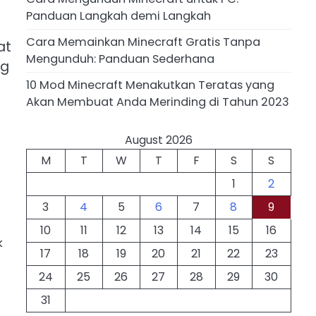
Panduan Langkah demi Langkah
Cara Memainkan Minecraft Gratis Tanpa
at
Mengunduh: Panduan Sederhana
ng
10 Mod Minecraft Menakutkan Teratas yang
Akan Membuat Anda Merinding di Tahun 2023
August 2026
M
T
W
T
F
S
S
1
2
3
4
5
6
7
8
9
10
11
12
13
14
15
16
k
17
18
19
20
21
22
23
24
25
26
27
28
29
30
-
31