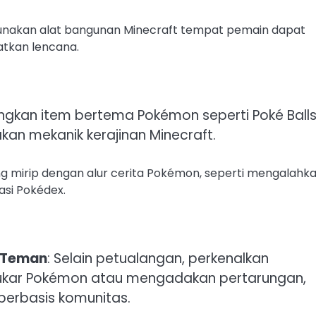
unakan alat bangunan Minecraft tempat pemain dapat
tkan lencana.
ngkan item bertema Pokémon seperti Poké Ball
n mekanik kerajinan Minecraft.
ng mirip dengan alur cerita Pokémon, seperti mengalahk
si Pokédex.
 Teman
: Selain petualangan, perkenalkan
ukar Pokémon atau mengadakan pertarungan,
erbasis komunitas.