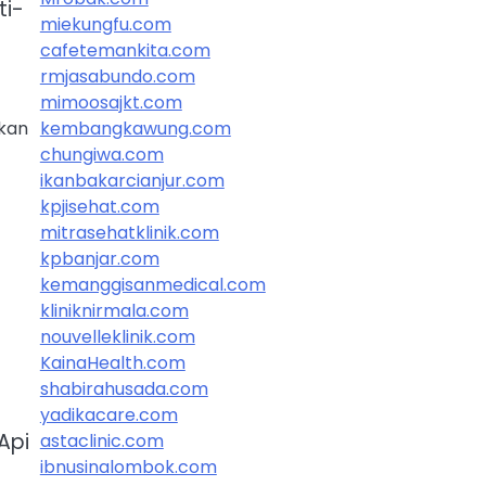
ti-
miekungfu.com
cafetemankita.com
rmjasabundo.com
mimoosajkt.com
kembangkawung.com
rkan
chungiwa.com
ikanbakarcianjur.com
kpjisehat.com
mitrasehatklinik.com
kpbanjar.com
kemanggisanmedical.com
kliniknirmala.com
nouvelleklinik.com
KainaHealth.com
shabirahusada.com
yadikacare.com
Api
astaclinic.com
ibnusinalombok.com