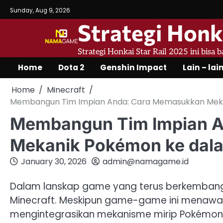
Skip
Sunday, Aug 9, 2026
to
Strategi Honk
content
Strategi Honkai Star Rail 2025 ini bisa 
Home
Dota 2
Genshin Impact
Lain – lai
Home
Minecraft
Membangun Tim Impian Anda: Cara Memasukkan Meka
Membangun Tim Impian 
Mekanik Pokémon ke dala
January 30, 2026
admin@namagame.id
Dalam lanskap game yang terus berkembang
Minecraft. Meskipun game-game ini menaw
mengintegrasikan mekanisme mirip Pokémon