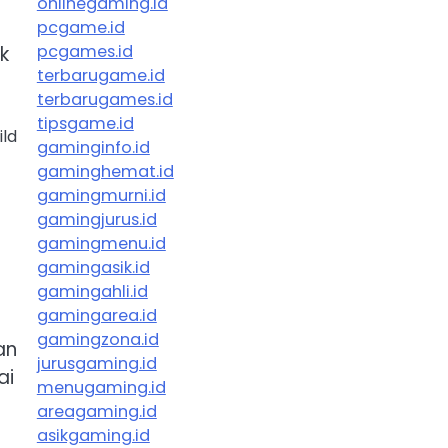
onlinegaming.id
pcgame.id
pcgames.id
k
terbarugame.id
terbarugames.id
tipsgame.id
ild
gaminginfo.id
gaminghemat.id
gamingmurni.id
gamingjurus.id
gamingmenu.id
gamingasik.id
gamingahli.id
gamingarea.id
gamingzona.id
an
jurusgaming.id
ai
menugaming.id
areagaming.id
asikgaming.id