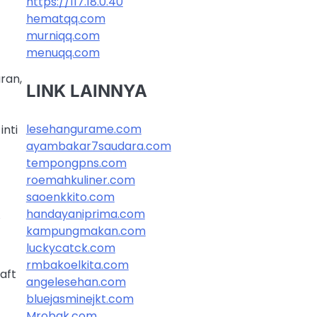
https://117.18.0.40
hematqq.com
murniqq.com
menuqq.com
ran,
LINK LAINNYA
lesehangurame.com
nti
ayambakar7saudara.com
tempongpns.com
roemahkuliner.com
saoenkkito.com
handayaniprima.com
,
kampungmakan.com
luckycatck.com
rmbakoelkita.com
aft
angelesehan.com
bluejasminejkt.com
Mrobak.com