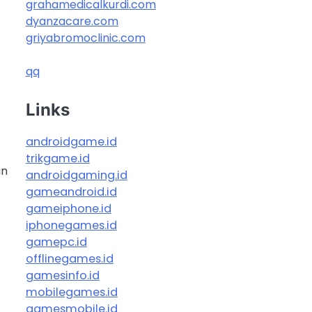
grahamedicalkurdi.com
dyanzacare.com
griyabromoclinic.com
qq
Links
s
androidgame.id
trikgame.id
an
androidgaming.id
gameandroid.id
gameiphone.id
iphonegames.id
gamepc.id
offlinegames.id
gamesinfo.id
mobilegames.id
gamesmobile.id