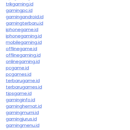
trikgaming.id
gamingpc.id
gamingandroid.id
gamingterbaru.id
iphonegame.id
iphonegaming.id
mobilegaming.id
offlinegame.id
offlinegaming.id
onlinegaming.id
pcgame.id
pcgames.id
terbarugame.id
terbarugames.id
tipsgame.id
gaminginfo.id
gaminghemat.id
gamingmurni.id
gamingjurus.id
gamingmenu.id