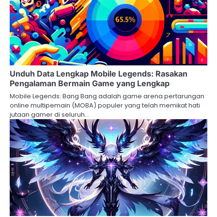
Unduh Data Lengkap Mobile Legends: Rasakan
Pengalaman Bermain Game yang Lengkap
Mobile Legends: Bang Bang adalah game arena pertarungan
online multipemain (MOBA) populer yang telah memikat hati
jutaan gamer di seluruh…