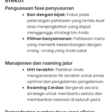
efektif
Penguasaan fase penyusunan
Ban dengan bijak:
Fokus pada
pelarangan pahlawan yang terlalu kuat
atau menjengkelkan yang dapat
mengganggu strategi tim Anda.
Pilihan kenyamanan:
Pahlawan meta
yang memetik keseimbangan dengan
orang -orang yang Anda sukai.
Manajemen dan roaming jalur
Hitt terakhir:
Pastikan Anda
mengamankan hit terakhir untuk emas
optimal dan pengalaman pengalaman.
Roaming Cerdas:
Bergerak secara
strategis untuk membantu sekutu dan
memberikan tekanan di seluruh peta.