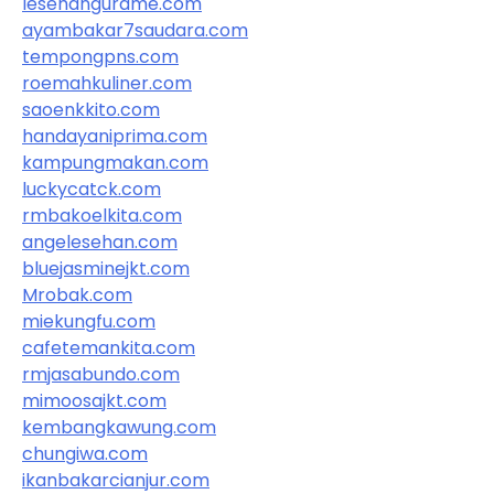
lesehangurame.com
ayambakar7saudara.com
tempongpns.com
roemahkuliner.com
saoenkkito.com
handayaniprima.com
kampungmakan.com
luckycatck.com
rmbakoelkita.com
angelesehan.com
bluejasminejkt.com
Mrobak.com
miekungfu.com
cafetemankita.com
rmjasabundo.com
mimoosajkt.com
kembangkawung.com
chungiwa.com
ikanbakarcianjur.com