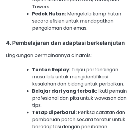
Towers.
Pedok Hutan:
Mengelola kamp hutan
secara efisien untuk mendapatkan
pengalaman dan emas.
4. Pembelajaran dan adaptasi berkelanjutan
Lingkungan permainannya dinamis:
Tonton Replay:
Tinjau pertandingan
masa lalu untuk mengidentifikasi
kesalahan dan bidang untuk perbaikan.
Belajar dari yang terbaik:
Ikuti pemain
profesional dan pita untuk wawasan dan
tips.
Tetap diperbarui:
Periksa catatan dan
pembaruan patch secara teratur untuk
beradaptasi dengan perubahan.