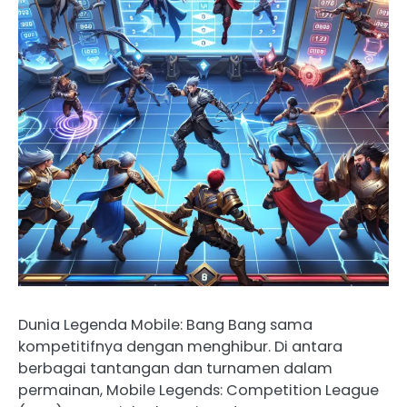
Dunia Legenda Mobile: Bang Bang sama
kompetitifnya dengan menghibur. Di antara
berbagai tantangan dan turnamen dalam
permainan, Mobile Legends: Competition League