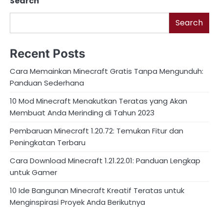
Search
Search
Recent Posts
Cara Memainkan Minecraft Gratis Tanpa Mengunduh:
Panduan Sederhana
10 Mod Minecraft Menakutkan Teratas yang Akan
Membuat Anda Merinding di Tahun 2023
Pembaruan Minecraft 1.20.72: Temukan Fitur dan
Peningkatan Terbaru
Cara Download Minecraft 1.21.22.01: Panduan Lengkap
untuk Gamer
10 Ide Bangunan Minecraft Kreatif Teratas untuk
Menginspirasi Proyek Anda Berikutnya