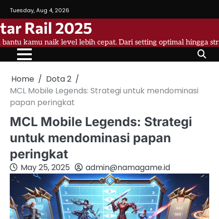
Skip
Tuesday, Aug 4, 2026
to
tar Rail 2025
content
a bantu kamu naik level lebih cepat. Dari setting optimal hingga st
Home
Dota 2
MCL Mobile Legends: Strategi untuk mendominasi
papan peringkat
MCL Mobile Legends: Strategi
untuk mendominasi papan
peringkat
May 25, 2025
admin@namagame.id