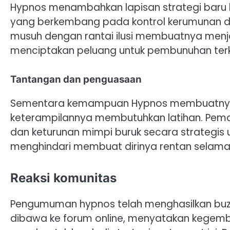
Hypnos menambahkan lapisan strategi baru k
yang berkembang pada kontrol kerumunan d
musuh dengan rantai ilusi membuatnya menja
menciptakan peluang untuk pembunuhan terk
Tantangan dan penguasaan
Sementara kemampuan Hypnos membuatnya 
keterampilannya membutuhkan latihan. Pem
dan keturunan mimpi buruk secara strategi
menghindari membuat dirinya rentan selama
Reaksi komunitas
Pengumuman hypnos telah menghasilkan buzz
dibawa ke forum online, menyatakan kegembi