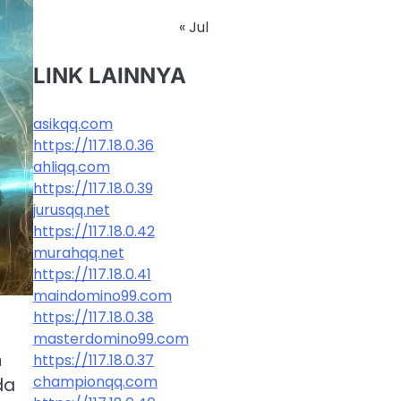
« Jul
LINK LAINNYA
asikqq.com
https://117.18.0.36
ahliqq.com
https://117.18.0.39
jurusqq.net
https://117.18.0.42
murahqq.net
https://117.18.0.41
maindomino99.com
https://117.18.0.38
masterdomino99.com
n
https://117.18.0.37
championqq.com
da