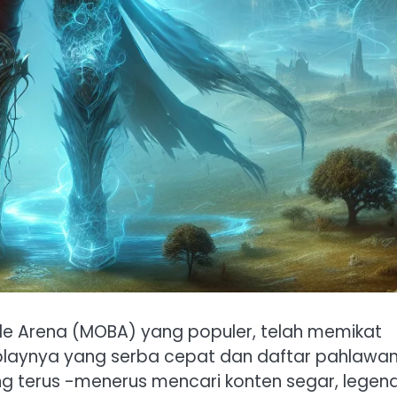
tle Arena (MOBA) yang populer, telah memikat
playnya yang serba cepat dan daftar pahlawa
 terus -menerus mencari konten segar, legen