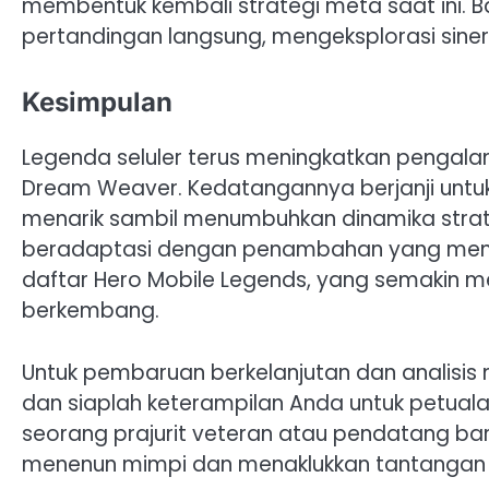
membentuk kembali strategi meta saat ini. 
pertandingan langsung, mengeksplorasi sine
Kesimpulan
Legenda seluler terus meningkatkan penga
Dream Weaver. Kedatangannya berjanji unt
menarik sambil menumbuhkan dinamika strat
beradaptasi dengan penambahan yang menari
daftar Hero Mobile Legends, yang semakin
berkembang.
Untuk pembaruan berkelanjutan dan analisis 
dan siaplah keterampilan Anda untuk petua
seorang prajurit veteran atau pendatang bar
menenun mimpi dan menaklukkan tantangan 