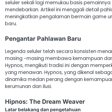
seluler sekali lagi memukau basis pemainn
mendebarkan. Artikel ini menggali detail pah
meningkatkan pengalaman bermain game u
baru.
Pengantar Pahlawan Baru
Legenda seluler telah secara konsisten mena
masing -masing membawa kemampuan dan g
Hypnos, mengikuti tradisi ini dengan memper
yang menawan. Hypnos, yang dikenal sebaga
dinamika medan perang dengan kemampuan
kerumunan dan ilusi.
Hipnos: The Dream Weaver
Latar belakang dan pengetahuan