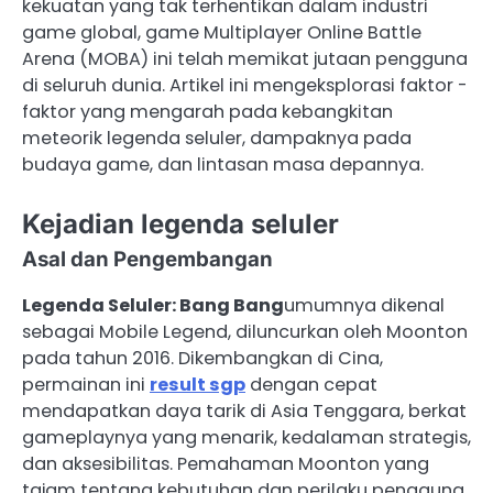
kekuatan yang tak terhentikan dalam industri
game global, game Multiplayer Online Battle
Arena (MOBA) ini telah memikat jutaan pengguna
di seluruh dunia. Artikel ini mengeksplorasi faktor -
faktor yang mengarah pada kebangkitan
meteorik legenda seluler, dampaknya pada
budaya game, dan lintasan masa depannya.
Kejadian legenda seluler
Asal dan Pengembangan
Legenda Seluler: Bang Bang
umumnya dikenal
sebagai Mobile Legend, diluncurkan oleh Moonton
pada tahun 2016. Dikembangkan di Cina,
permainan ini
result sgp
dengan cepat
mendapatkan daya tarik di Asia Tenggara, berkat
gameplaynya yang menarik, kedalaman strategis,
dan aksesibilitas. Pemahaman Moonton yang
tajam tentang kebutuhan dan perilaku pengguna