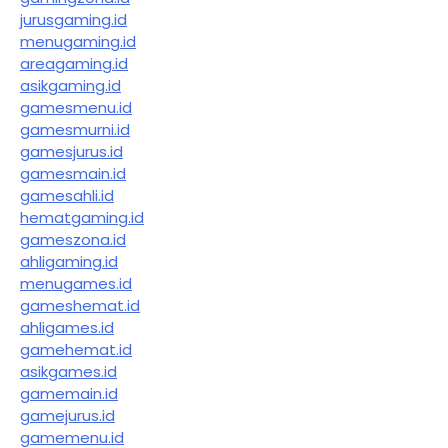
jurusgaming.id
menugaming.id
areagaming.id
asikgaming.id
gamesmenu.id
gamesmurni.id
gamesjurus.id
gamesmain.id
gamesahli.id
hematgaming.id
gameszona.id
ahligaming.id
menugames.id
gameshemat.id
ahligames.id
gamehemat.id
asikgames.id
gamemain.id
gamejurus.id
gamemenu.id