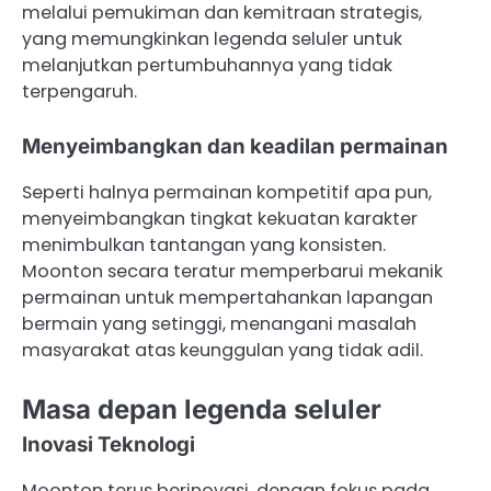
melalui pemukiman dan kemitraan strategis,
yang memungkinkan legenda seluler untuk
melanjutkan pertumbuhannya yang tidak
terpengaruh.
Menyeimbangkan dan keadilan permainan
Seperti halnya permainan kompetitif apa pun,
menyeimbangkan tingkat kekuatan karakter
menimbulkan tantangan yang konsisten.
Moonton secara teratur memperbarui mekanik
permainan untuk mempertahankan lapangan
bermain yang setinggi, menangani masalah
masyarakat atas keunggulan yang tidak adil.
Masa depan legenda seluler
Inovasi Teknologi
Moonton terus berinovasi, dengan fokus pada