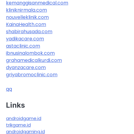
kemanggisanmedical.com
kliniknirmala.com
nouvelleklinik.com
KainaHealth.com
shabirahusada.com
yadikacare.com
astaclinic.com
ibnusinalombok.com
grahamedicalkurdi.com
dyanzacare.com
griyabromoclinic.com
qq
Links
androidgame.id
trikgame.id
androidgaming.id