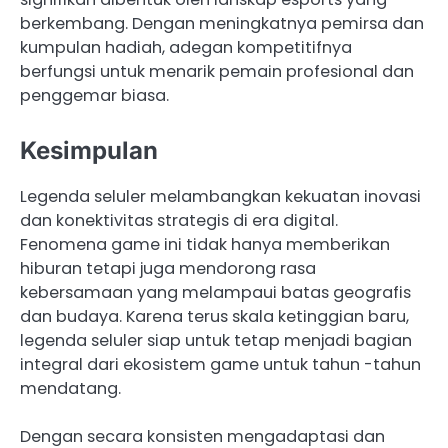
berkembang. Dengan meningkatnya pemirsa dan
kumpulan hadiah, adegan kompetitifnya
berfungsi untuk menarik pemain profesional dan
penggemar biasa.
Kesimpulan
Legenda seluler melambangkan kekuatan inovasi
dan konektivitas strategis di era digital.
Fenomena game ini tidak hanya memberikan
hiburan tetapi juga mendorong rasa
kebersamaan yang melampaui batas geografis
dan budaya. Karena terus skala ketinggian baru,
legenda seluler siap untuk tetap menjadi bagian
integral dari ekosistem game untuk tahun -tahun
mendatang.
Dengan secara konsisten mengadaptasi dan