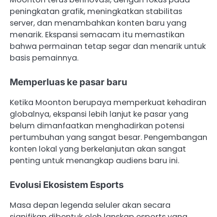
peningkatan grafik, meningkatkan stabilitas
server, dan menambahkan konten baru yang
menarik. Ekspansi semacam itu memastikan
bahwa permainan tetap segar dan menarik untuk
basis pemainnya.
Memperluas ke pasar baru
Ketika Moonton berupaya memperkuat kehadiran
globalnya, ekspansi lebih lanjut ke pasar yang
belum dimanfaatkan menghadirkan potensi
pertumbuhan yang sangat besar. Pengembangan
konten lokal yang berkelanjutan akan sangat
penting untuk menangkap audiens baru ini.
Evolusi Ekosistem Esports
Masa depan legenda seluler akan secara
signifikan dibentuk oleh lanskap esports yang