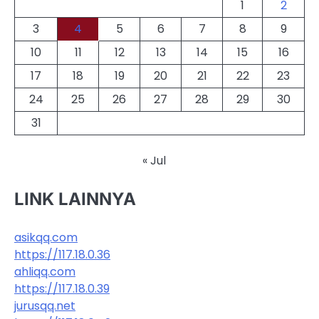
1
2
3
4
5
6
7
8
9
10
11
12
13
14
15
16
17
18
19
20
21
22
23
24
25
26
27
28
29
30
31
« Jul
LINK LAINNYA
asikqq.com
https://117.18.0.36
ahliqq.com
https://117.18.0.39
jurusqq.net