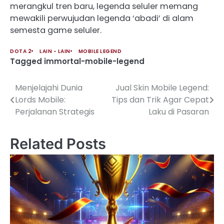
merangkul tren baru, legenda seluler memang
mewakili perwujudan legenda ‘abadi’ di alam
semesta game seluler.
DOTA 2
LAIN - LAIN
MOBILE LEGEND
Tagged
immortal-mobile-legend
Menjelajahi Dunia
Jual Skin Mobile Legend:
Post
Lords Mobile:
Tips dan Trik Agar Cepat
navigation
Perjalanan Strategis
Laku di Pasaran
Related Posts