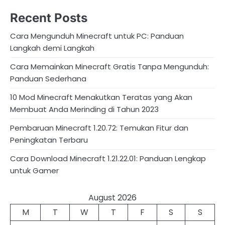
Recent Posts
Cara Mengunduh Minecraft untuk PC: Panduan
Langkah demi Langkah
Cara Memainkan Minecraft Gratis Tanpa Mengunduh:
Panduan Sederhana
10 Mod Minecraft Menakutkan Teratas yang Akan
Membuat Anda Merinding di Tahun 2023
Pembaruan Minecraft 1.20.72: Temukan Fitur dan
Peningkatan Terbaru
Cara Download Minecraft 1.21.22.01: Panduan Lengkap
untuk Gamer
August 2026
M
T
W
T
F
S
S