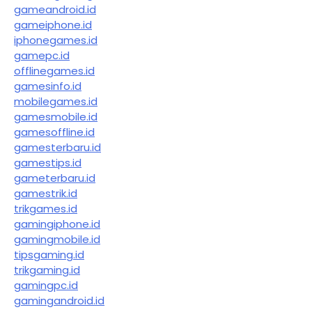
gameandroid.id
gameiphone.id
iphonegames.id
gamepc.id
offlinegames.id
gamesinfo.id
mobilegames.id
gamesmobile.id
gamesoffline.id
gamesterbaru.id
gamestips.id
gameterbaru.id
gamestrik.id
trikgames.id
gamingiphone.id
gamingmobile.id
tipsgaming.id
trikgaming.id
gamingpc.id
gamingandroid.id