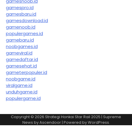
gamesnoob.id
gamespro.id
gamesbaru.id
gamesdownload.id
gamenoob.id
populergames.id
gamebaru.id
noobgames.id
gameviral.id
gamedaftar.id
gamesehat.id
gameterpopuler.id
noobgame.id
viralgame.id
unduhgame.id
populergame.id
Copyright © 2026
Strategi Honkai Star Rail 2025
| Supreme
News by
Ascendoor
| Powered by
WordPress
.