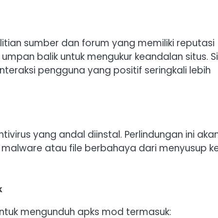
tian sumber dan forum yang memiliki reputasi
n umpan balik untuk mengukur keandalan situs. S
teraksi pengguna yang positif seringkali lebih
virus yang andal diinstal. Perlindungan ini aka
alware atau file berbahaya dari menyusup k
k
 untuk mengunduh apks mod termasuk: