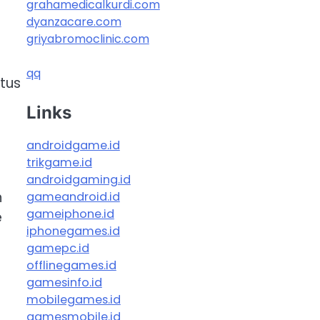
grahamedicalkurdi.com
dyanzacare.com
griyabromoclinic.com
qq
itus
Links
androidgame.id
trikgame.id
androidgaming.id
n
gameandroid.id
gameiphone.id
e
iphonegames.id
gamepc.id
offlinegames.id
gamesinfo.id
mobilegames.id
gamesmobile.id