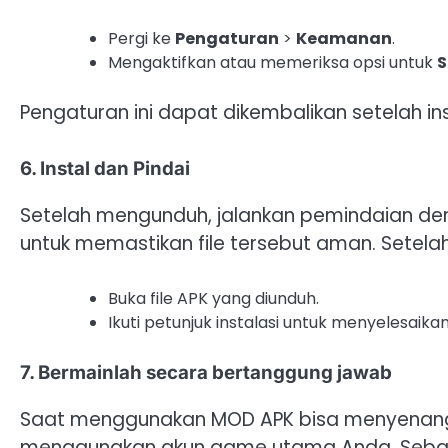
Pergi ke
Pengaturan
>
Keamanan
.
Mengaktifkan atau memeriksa opsi untuk
S
Pengaturan ini dapat dikembalikan setelah in
6. Instal dan Pindai
Setelah mengunduh, jalankan pemindaian deng
untuk memastikan file tersebut aman. Setelah d
Buka file APK yang diunduh.
Ikuti petunjuk instalasi untuk menyelesaika
7. Bermainlah secara bertanggung jawab
Saat menggunakan MOD APK bisa menyenangka
menggunakan akun game utama Anda. Sebalik