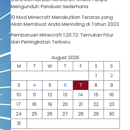
Mengunduh: Panduan Sederhana
10 Mod Minecraft Menakutkan Teratas yang
Akan Membuat Anda Merinding di Tahun 2023
Pembaruan Minecraft 1.20.72: Temukan Fitur
dan Peningkatan Terbaru
August 2026
M
T
W
T
F
S
S
1
2
3
4
5
6
7
8
9
10
11
12
13
14
15
16
17
18
19
20
21
22
23
24
25
26
27
28
29
30
31