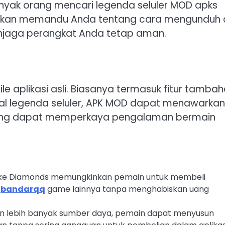
anyak orang mencari legenda seluler MOD apks
kami akan memandu Anda tentang cara mengunduh
njaga perangkat Anda tetap aman.
ile aplikasi asli. Biasanya termasuk fitur tamba
m hal legenda seluler, APK MOD dapat menawarkan
ain yang dapat memperkaya pengalaman bermain
 ke Diamonds memungkinkan pemain untuk membeli
m
bandarqq
game lainnya tanpa menghabiskan uang
 lebih banyak sumber daya, pemain dapat menyusun