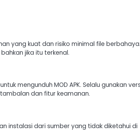
anan yang kuat dan risiko minimal file berbahaya
ahkan jika itu terkenal.
untuk mengunduh MOD APK. Selalu gunakan vers
 tambalan dan fitur keamanan.
n instalasi dari sumber yang tidak diketahui di