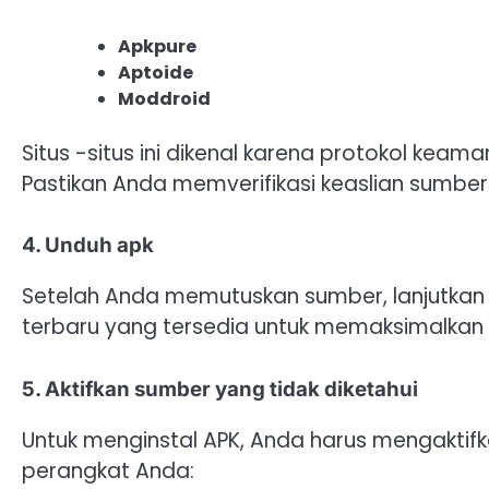
Apkpure
Aptoide
Moddroid
Situs -situs ini dikenal karena protokol keam
Pastikan Anda memverifikasi keaslian sumber b
4. Unduh apk
Setelah Anda memutuskan sumber, lanjutkan 
terbaru yang tersedia untuk memaksimalkan
5. Aktifkan sumber yang tidak diketahui
Untuk menginstal APK, Anda harus mengaktifka
perangkat Anda: