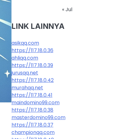
« Jul
LINK LAINNYA
asikqq.com
https://117.18.0.36
ahliqq.com
https://117.18.0.39
jurusqq.net
https://117.18.0.42
murahqq.net
https://117.18.0.41
maindomino99.com
https://117.18.0.38
masterdomino99.com
https://117.18.0.37
championqq.com