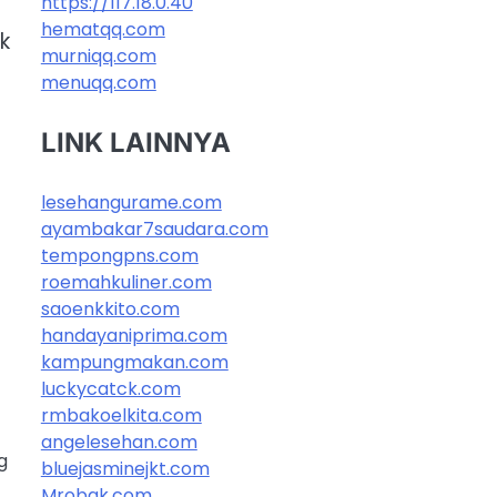
https://117.18.0.40
hematqq.com
k
murniqq.com
menuqq.com
LINK LAINNYA
lesehangurame.com
ayambakar7saudara.com
tempongpns.com
roemahkuliner.com
saoenkkito.com
handayaniprima.com
kampungmakan.com
luckycatck.com
rmbakoelkita.com
angelesehan.com
g
bluejasminejkt.com
Mrobak.com