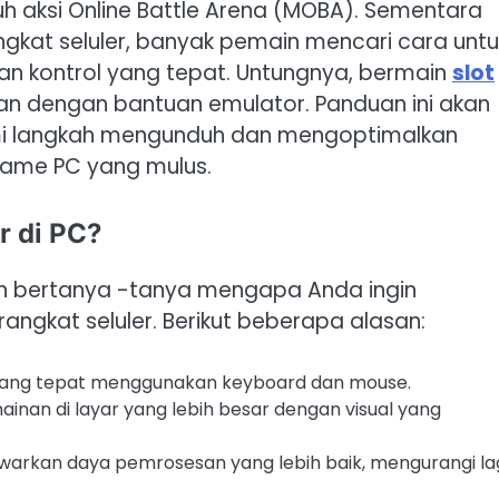
aksi Online Battle Arena (MOBA). Sementara
gkat seluler, banyak pemain mencari cara untu
an kontrol yang tepat. Untungnya, bermain
slot
kan dengan bantuan emulator. Panduan ini akan
i langkah mengunduh dan mengoptimalkan
game PC yang mulus.
r di PC?
in bertanya -tanya mengapa Anda ingin
rangkat seluler. Berikut beberapa alasan:
l yang tepat menggunakan keyboard dan mouse.
ainan di layar yang lebih besar dengan visual yang
arkan daya pemrosesan yang lebih baik, mengurangi la