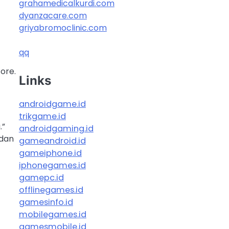
grahamedicalkurdi.com
dyanzacare.com
griyabromoclinic.com
qq
ore.
Links
androidgame.id
trikgame.id
.”
androidgaming.id
 dan
gameandroid.id
gameiphone.id
iphonegames.id
gamepc.id
offlinegames.id
gamesinfo.id
mobilegames.id
gamesmobile.id