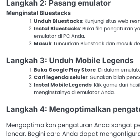
Langkah 2: Pasang emulator
Menginstal Bluestacks
Unduh Bluestacks
: Kunjungi situs web re
Instal Bluestacks
: Buka file pengaturan ya
emulator di PC Anda.
Masuk
: Luncurkan Bluestack dan masuk d
Langkah 3: Unduh Mobile Legends
Buka Google Play Store
: Di dalam emulat
Cari legenda seluler
: Gunakan bilah penca
Instal Mobile Legends
: Klik game dari ha
menginstalnya di emulator Anda.
Langkah 4: Mengoptimalkan pengatur
Mengoptimalkan pengaturan Anda sangat p
lancar. Begini cara Anda dapat mengonfigura