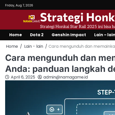
Skip
Friday, Aug 7, 2026
to
Strategi Honk
content
Strategi Honkai Star Rail 2025 ini bisa 
Home
Dota 2
Genshin Impact
Lain – lai
Home
Lain - lain
Cara mengunduh dan memainkan 
Cara mengunduh dan mema
Anda: panduan langkah d
April 6, 2025
admin@namagame.id