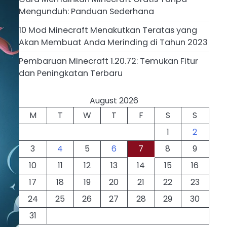
Mengunduh: Panduan Sederhana
10 Mod Minecraft Menakutkan Teratas yang
Akan Membuat Anda Merinding di Tahun 2023
Pembaruan Minecraft 1.20.72: Temukan Fitur
dan Peningkatan Terbaru
August 2026
M
T
W
T
F
S
S
1
2
3
4
5
6
7
8
9
10
11
12
13
14
15
16
17
18
19
20
21
22
23
24
25
26
27
28
29
30
31