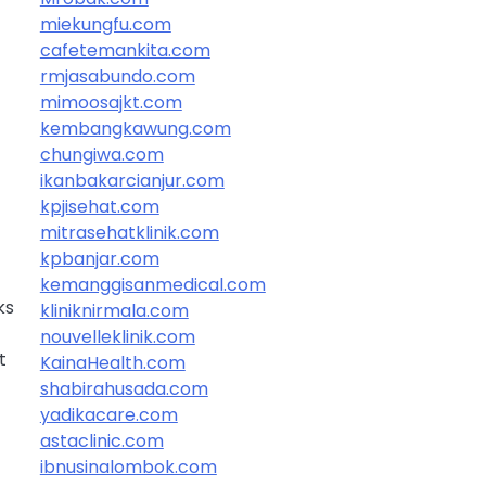
miekungfu.com
cafetemankita.com
rmjasabundo.com
mimoosajkt.com
kembangkawung.com
chungiwa.com
ikanbakarcianjur.com
kpjisehat.com
mitrasehatklinik.com
kpbanjar.com
kemanggisanmedical.com
ks
kliniknirmala.com
nouvelleklinik.com
t
KainaHealth.com
shabirahusada.com
yadikacare.com
astaclinic.com
ibnusinalombok.com