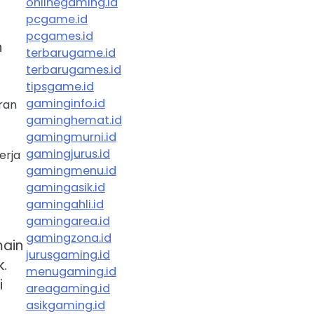
onlinegaming.id
pcgame.id
pcgames.id
h
terbarugame.id
terbarugames.id
tipsgame.id
gaminginfo.id
ran
gaminghemat.id
gamingmurni.id
gamingjurus.id
erja
gamingmenu.id
gamingasik.id
gamingahli.id
gamingarea.id
gamingzona.id
main
jurusgaming.id
k.
menugaming.id
i
areagaming.id
asikgaming.id