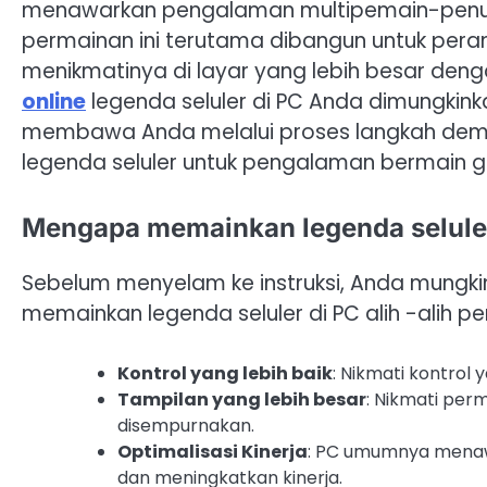
menawarkan pengalaman multipemain-penuh 
permainan ini terutama dibangun untuk peran
menikmatinya di layar yang lebih besar deng
online
legenda seluler di PC Anda dimungkin
membawa Anda melalui proses langkah dem
legenda seluler untuk pengalaman bermain 
Mengapa memainkan legenda selule
Sebelum menyelam ke instruksi, Anda mungk
memainkan legenda seluler di PC alih -alih pe
Kontrol yang lebih baik
: Nikmati kontro
Tampilan yang lebih besar
: Nikmati perm
disempurnakan.
Optimalisasi Kinerja
: PC umumnya menaw
dan meningkatkan kinerja.