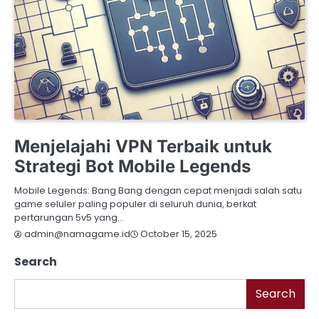
DOTA 2
GENSHIN IMPACT
MINECRAFT
VALORANT
Menjelajahi VPN Terbaik untuk
Strategi Bot Mobile Legends
Mobile Legends: Bang Bang dengan cepat menjadi salah satu
game seluler paling populer di seluruh dunia, berkat
pertarungan 5v5 yang…
October 15, 2025
admin@namagame.id
Search
Search