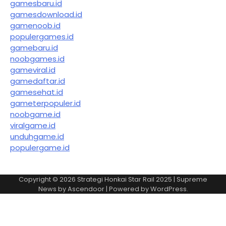
gamesbaru.id
gamesdownload.id
gamenoob.id
populergames.id
gamebaru.id
noobgames.id
gameviral.id
gamedaftar.id
gamesehat.id
gameterpopuler.id
noobgame.id
viralgame.id
unduhgame.id
populergame.id
Copyright © 2026
Strategi Honkai Star Rail 2025
| Supreme
News by
Ascendoor
| Powered by
WordPress
.