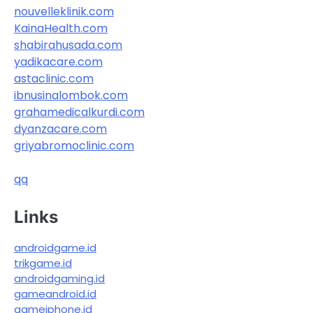
nouvelleklinik.com
KainaHealth.com
shabirahusada.com
yadikacare.com
astaclinic.com
ibnusinalombok.com
grahamedicalkurdi.com
dyanzacare.com
griyabromoclinic.com
qq
Links
androidgame.id
trikgame.id
androidgaming.id
gameandroid.id
gameiphone.id