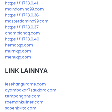
https://117.18.0.41
maindomino99.com
https://117.18.0.38
masterdomino99.com
https://117.18.0.37
championqq.com
https://117.18.0.40
hematqq.com
murniqq.com
menuqq.com
LINK LAINNYA
lesehangurame.com
ayambakar7saudara.com
tempongpns.com
roemahkuliner.com
saoenkkito.com