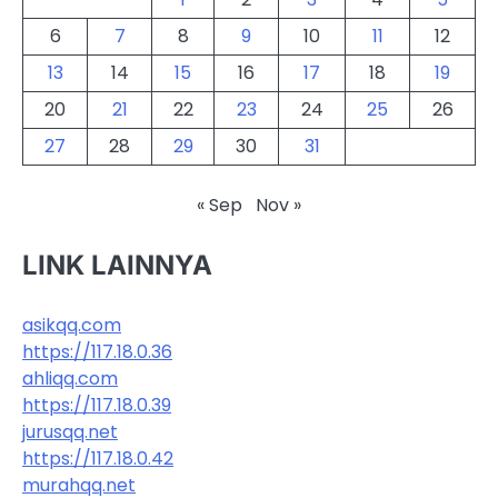
6
7
8
9
10
11
12
13
14
15
16
17
18
19
20
21
22
23
24
25
26
27
28
29
30
31
« Sep
Nov »
LINK LAINNYA
asikqq.com
https://117.18.0.36
ahliqq.com
https://117.18.0.39
jurusqq.net
https://117.18.0.42
murahqq.net