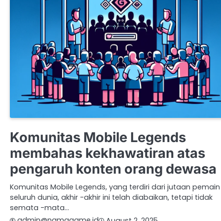
LAIN - LAIN
Komunitas Mobile Legends
membahas kekhawatiran atas
pengaruh konten orang dewasa
Komunitas Mobile Legends, yang terdiri dari jutaan pemain
seluruh dunia, akhir -akhir ini telah diabaikan, tetapi tidak
semata -mata…
admin@namagame.id
August 2, 2025