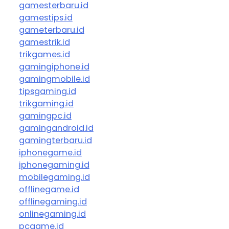
gamesterbaru.id
gamestips.id
gameterbaru.id
gamestrik.id
trikgames.id
gamingiphone.id
gamingmobile.id
tipsgaming.id
trikgaming.id
gamingpc.id
gamingandroid.id
gamingterbaru.id
iphonegame.id
iphonegaming.id
mobilegaming.id
offlinegame.id
offlinegaming.id
onlinegaming.id
pcgame.id