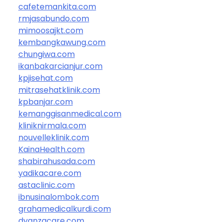
cafetemankita.com
rmjasabundo.com
mimoosajkt.com
kembangkawung.com
chungiwa.com
ikanbakarcianjur.com
kpjisehat.com
mitrasehatklinik.com
kpbanjar.com
kemanggisanmedical.com
kliniknirmala.com
nouvelleklinik.com
KainaHealth.com
shabirahusada.com
yadikacare.com
astaclinic.com
ibnusinalombok.com
grahamedicalkurdi.com
dyanzacare.com