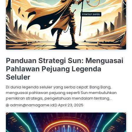
DOTA 2
GENSHIN IMPACT
MINECRAFT
VALORANT
Panduan Strategi Sun: Menguasai
Pahlawan Pejuang Legenda
Seluler
Di dunia legenda seluler yang serba cepat: Bang Bang,
menguasai pahlawan pejuang seperti Sun membutuhkan
pemikiran strategis, pengetahuan mendalam tentang…
April 23, 2025
admin@namagame.id