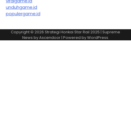
viralgame.id
unduhgame.id
populergame.id
Copyright © 2026
Strategi Honkai Star Rail 2025
| Supreme
News by
Ascendoor
| Powered by
WordPress
.