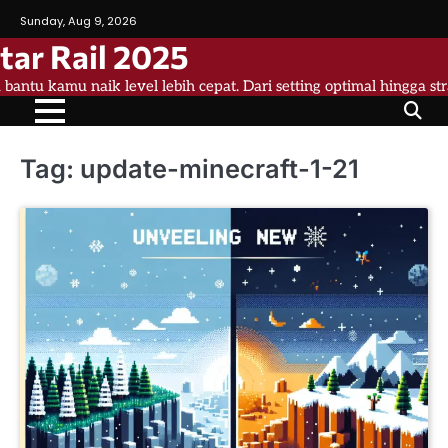
Skip
Sunday, Aug 9, 2026
to
tar Rail 2025
content
a bantu kamu naik level lebih cepat. Dari setting optimal hingga st
Tag:
update-minecraft-1-21