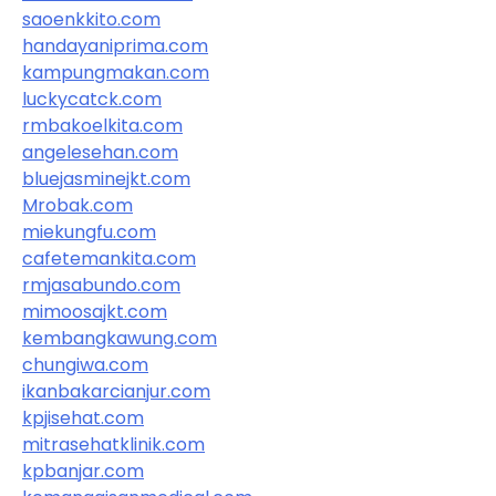
saoenkkito.com
handayaniprima.com
kampungmakan.com
luckycatck.com
rmbakoelkita.com
angelesehan.com
bluejasminejkt.com
Mrobak.com
miekungfu.com
cafetemankita.com
rmjasabundo.com
mimoosajkt.com
kembangkawung.com
chungiwa.com
ikanbakarcianjur.com
kpjisehat.com
mitrasehatklinik.com
kpbanjar.com