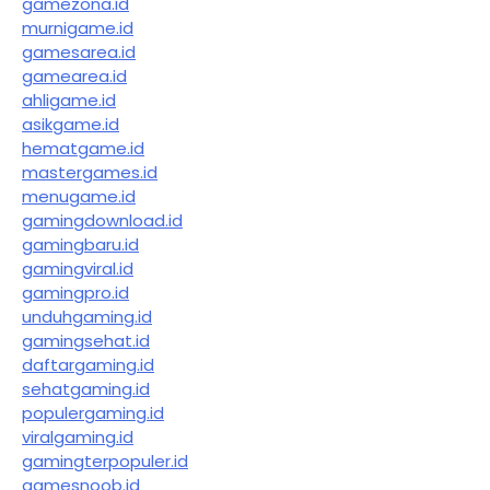
gamezona.id
murnigame.id
gamesarea.id
gamearea.id
ahligame.id
asikgame.id
hematgame.id
mastergames.id
menugame.id
gamingdownload.id
gamingbaru.id
gamingviral.id
gamingpro.id
unduhgaming.id
gamingsehat.id
daftargaming.id
sehatgaming.id
populergaming.id
viralgaming.id
gamingterpopuler.id
gamesnoob.id