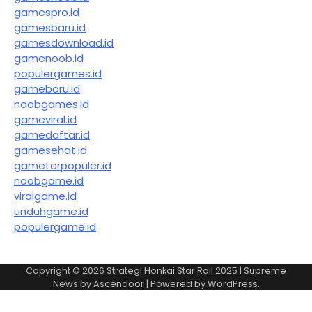
gamespro.id
gamesbaru.id
gamesdownload.id
gamenoob.id
populergames.id
gamebaru.id
noobgames.id
gameviral.id
gamedaftar.id
gamesehat.id
gameterpopuler.id
noobgame.id
viralgame.id
unduhgame.id
populergame.id
Copyright © 2026
Strategi Honkai Star Rail 2025
| Supreme
News by
Ascendoor
| Powered by
WordPress
.