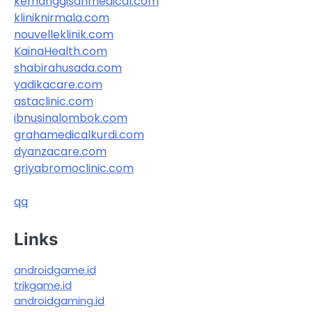
kemanggisanmedical.com
kliniknirmala.com
nouvelleklinik.com
KainaHealth.com
shabirahusada.com
yadikacare.com
astaclinic.com
ibnusinalombok.com
grahamedicalkurdi.com
dyanzacare.com
griyabromoclinic.com
qq
Links
androidgame.id
trikgame.id
androidgaming.id