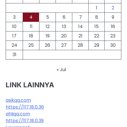
1
2
3
4
5
6
7
8
9
10
11
12
13
14
15
16
17
18
19
20
21
22
23
24
25
26
27
28
29
30
31
« Jul
LINK LAINNYA
asikqq.com
https://117.18.0.36
ahliqq.com
https://117.18.0.39