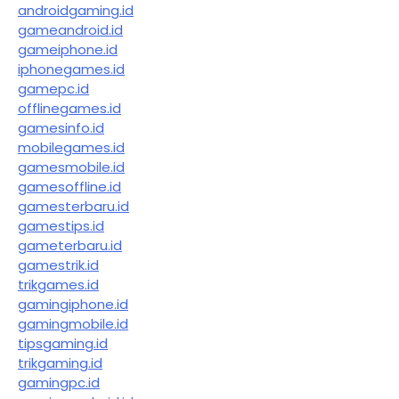
androidgaming.id
gameandroid.id
gameiphone.id
iphonegames.id
gamepc.id
offlinegames.id
gamesinfo.id
mobilegames.id
gamesmobile.id
gamesoffline.id
gamesterbaru.id
gamestips.id
gameterbaru.id
gamestrik.id
trikgames.id
gamingiphone.id
gamingmobile.id
tipsgaming.id
trikgaming.id
gamingpc.id