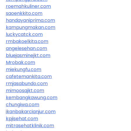
roemahkuliner.com
saoenkkito.com
handayaniprima.com
kampungmakan.com
luckycatck.com
rmbakoelkita.com
angelesehan.com
bluejasminejkt.com
Mrobak.com
miekungfu.com
cafetemankita.com
rmjasabundo.com
mimoosajkt.com
kembangkawung.com
chungiwa.com
ikanbakarcianjur.com
kpjisehat.com
mitrasehatklinik.com