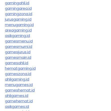
gamingahli.id
gamingarea.id
gamingzona.id
jurusgaming.id
menugaming.id
areagaming.id
asikgaming.id
gamesmenu.id
gamesmurni.id
gamesjurus.id
gamesmain.id
gamesahli.id
hematgaming.id
gameszona.id
ahligaming.id
menugames.id
gameshemat.id
ahligames.id
gamehemat.id
asikgames.id