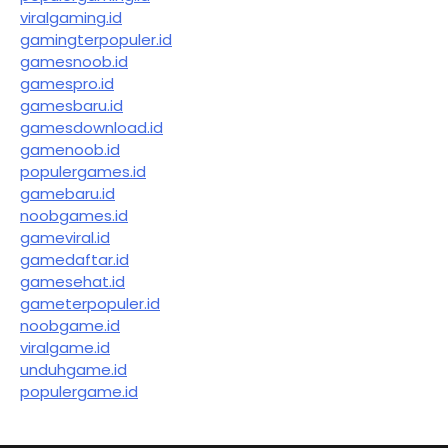
viralgaming.id
gamingterpopuler.id
gamesnoob.id
gamespro.id
gamesbaru.id
gamesdownload.id
gamenoob.id
populergames.id
gamebaru.id
noobgames.id
gameviral.id
gamedaftar.id
gamesehat.id
gameterpopuler.id
noobgame.id
viralgame.id
unduhgame.id
populergame.id