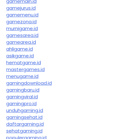
gamemain.id
gamejurus.id
gamemenu.id
gamezona.id
murnigame.id
gamesarea.id
gamearea.id
ahligame.id
asikgame.id
hematgame.id
mastergames.id
menugame.id
gamingdownload.id
gamingbaru.id
gamingviral.id
gamingpro.id
unduhgaming.id
gamingsehat.id
daftargaming.id
sehatgaming.id
populergaming.id