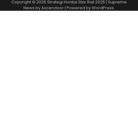
Copyright © 2026
Strategi Honkai Star Rail 2025
| Supreme
News by
Ascendoor
| Powered by
WordPress
.