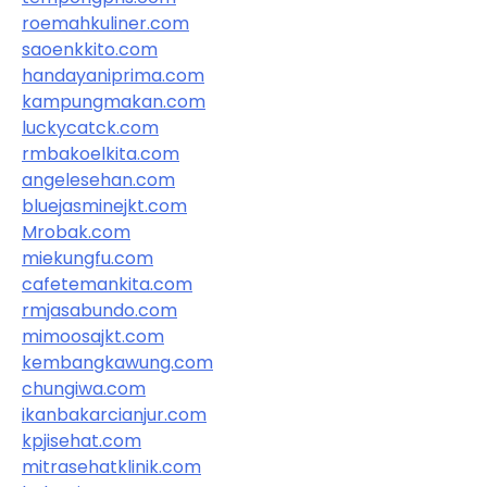
roemahkuliner.com
saoenkkito.com
handayaniprima.com
kampungmakan.com
luckycatck.com
rmbakoelkita.com
angelesehan.com
bluejasminejkt.com
Mrobak.com
miekungfu.com
cafetemankita.com
rmjasabundo.com
mimoosajkt.com
kembangkawung.com
chungiwa.com
ikanbakarcianjur.com
kpjisehat.com
mitrasehatklinik.com