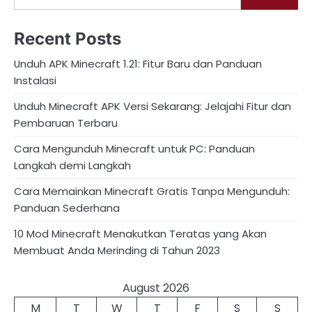
Recent Posts
Unduh APK Minecraft 1.21: Fitur Baru dan Panduan
Instalasi
Unduh Minecraft APK Versi Sekarang: Jelajahi Fitur dan
Pembaruan Terbaru
Cara Mengunduh Minecraft untuk PC: Panduan
Langkah demi Langkah
Cara Memainkan Minecraft Gratis Tanpa Mengunduh:
Panduan Sederhana
10 Mod Minecraft Menakutkan Teratas yang Akan
Membuat Anda Merinding di Tahun 2023
August 2026
M
T
W
T
F
S
S