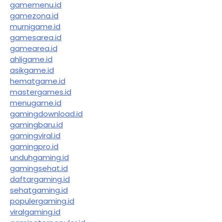
gamemenu.id
gamezona.id
murnigame.id
gamesarea.id
gamearea.id
ahligame.id
asikgame.id
hematgame.id
mastergames.id
menugame.id
gamingdownload.id
gamingbaru.id
gamingviral.id
gamingpro.id
unduhgaming.id
gamingsehat.id
daftargaming.id
sehatgaming.id
populergaming.id
viralgaming.id