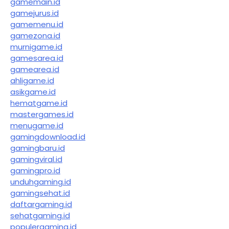
gamemain.id
gamejurus.id
gamemenu.id
gamezona.id
murnigame.id
gamesarea.id
gamearea.id
ahligame.id
asikgame.id
hematgame.id
mastergames.id
menugame.id
gamingdownload.id
gamingbaru.id
gamingviral.id
gamingpro.id
unduhgaming.id
gamingsehat.id
daftargaming.id
sehatgaming.id
populergaming.id