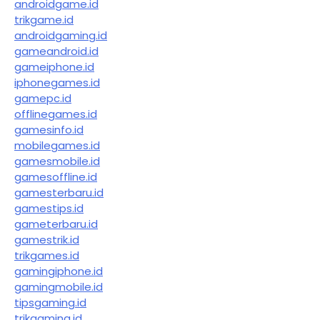
androidgame.id
trikgame.id
androidgaming.id
gameandroid.id
gameiphone.id
iphonegames.id
gamepc.id
offlinegames.id
gamesinfo.id
mobilegames.id
gamesmobile.id
gamesoffline.id
gamesterbaru.id
gamestips.id
gameterbaru.id
gamestrik.id
trikgames.id
gamingiphone.id
gamingmobile.id
tipsgaming.id
trikgaming.id