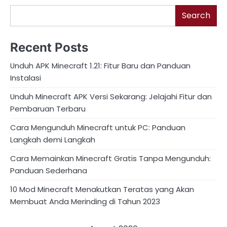
Search
Recent Posts
Unduh APK Minecraft 1.21: Fitur Baru dan Panduan
Instalasi
Unduh Minecraft APK Versi Sekarang: Jelajahi Fitur dan
Pembaruan Terbaru
Cara Mengunduh Minecraft untuk PC: Panduan
Langkah demi Langkah
Cara Memainkan Minecraft Gratis Tanpa Mengunduh:
Panduan Sederhana
10 Mod Minecraft Menakutkan Teratas yang Akan
Membuat Anda Merinding di Tahun 2023