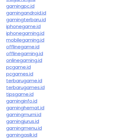
gamingpc.id
gamingandroid.id
gamingterbaru.id
iphonegame.id
iphonegaming.id
mobilegaming.id
offlinegame.id
offlinegaming.id
onlinegaming.id
pcgame.id
pcgames.id
terbarugame.id
terbarugames.id
tipsgame.id
gaminginfo.id
gaminghemat.id
gamingmurni.id
gamingjurus.id
gamingmenu.id
gamingasik.id