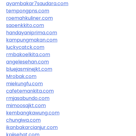
ayambakar7saudara.com
tempongpns.com
roemahkuliner.com
saoenkkito.com
handayaniprima.com
kampungmakan.com
luckycatck.com
rmbakoelkita.com
angelesehan.com
bluejasminejkt.com
Mrobak.com
miekungfu.com
cafetemankita.com
rmjasabundo.com
mimoosajkt.com
kembangkawung.com
chungiwa.com
ikanbakarcianjur.com
kpjisehat.com