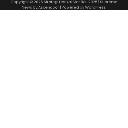
Copyright © 2026
Strategi Honkai Star Rail 2025
| Supreme
News by
Ascendoor
| Powered by
WordPress
.