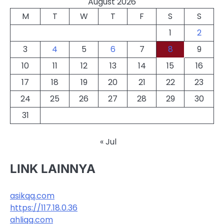
August 2026
M
T
W
T
F
S
S
1
2
3
4
5
6
7
8
9
10
11
12
13
14
15
16
17
18
19
20
21
22
23
24
25
26
27
28
29
30
31
« Jul
LINK LAINNYA
asikqq.com
https://117.18.0.36
ahliqq.com