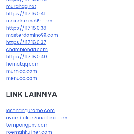
murahqq.net
https://117.18.0.41
maindomino99.com
https://117.18.0.38
masterdomino99.com
https://117.18.0.37
championqq.com
https://117.18.0.40
hematqq.com
murniqq.com
menuqq.com
LINK LAINNYA
lesehangurame.com
ayambakar7saudara.com
tempongpns.com
roemahkuliner.com