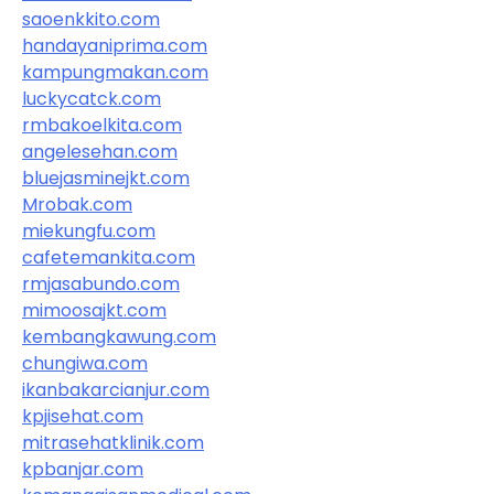
saoenkkito.com
handayaniprima.com
kampungmakan.com
luckycatck.com
rmbakoelkita.com
angelesehan.com
bluejasminejkt.com
Mrobak.com
miekungfu.com
cafetemankita.com
rmjasabundo.com
mimoosajkt.com
kembangkawung.com
chungiwa.com
ikanbakarcianjur.com
kpjisehat.com
mitrasehatklinik.com
kpbanjar.com