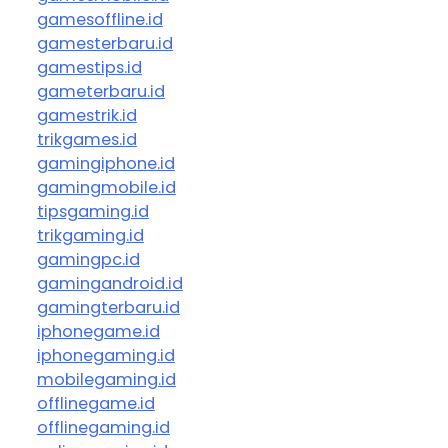
gamesoffline.id
gamesterbaru.id
gamestips.id
gameterbaru.id
gamestrik.id
trikgames.id
gamingiphone.id
gamingmobile.id
tipsgaming.id
trikgaming.id
gamingpc.id
gamingandroid.id
gamingterbaru.id
iphonegame.id
iphonegaming.id
mobilegaming.id
offlinegame.id
offlinegaming.id