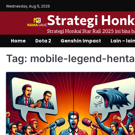
Skip
Wednesday, Aug 5, 2026
to
Strategi Honk
content
Strategi Honkai Star Rail 2025 ini bisa 
Home
Dota 2
Genshin Impact
Lain – lai
Tag:
mobile-legend-henta