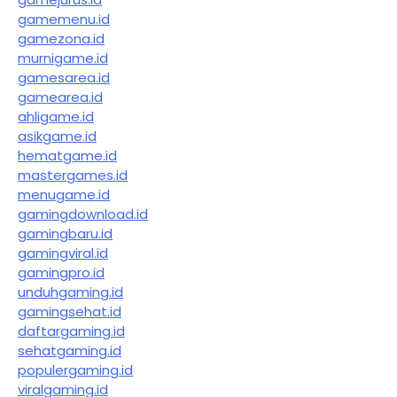
gamemenu.id
gamezona.id
murnigame.id
gamesarea.id
gamearea.id
ahligame.id
asikgame.id
hematgame.id
mastergames.id
menugame.id
gamingdownload.id
gamingbaru.id
gamingviral.id
gamingpro.id
unduhgaming.id
gamingsehat.id
daftargaming.id
sehatgaming.id
populergaming.id
viralgaming.id