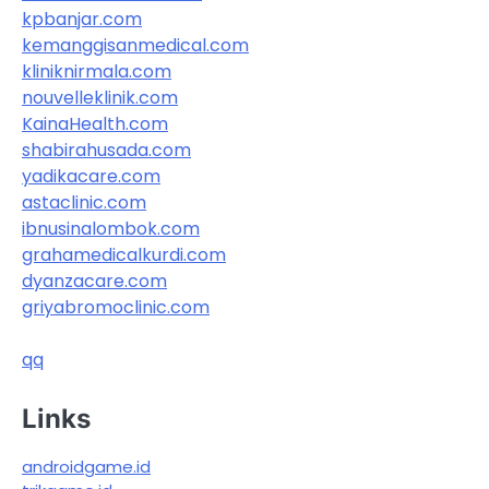
kpbanjar.com
kemanggisanmedical.com
kliniknirmala.com
nouvelleklinik.com
KainaHealth.com
shabirahusada.com
yadikacare.com
astaclinic.com
ibnusinalombok.com
grahamedicalkurdi.com
dyanzacare.com
griyabromoclinic.com
qq
Links
androidgame.id