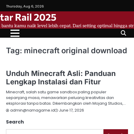
Skip
Thursday, Aug 6, 2026
to
tar Rail 2025
content
a bantu kamu naik level lebih cepat. Dari setting optimal hingga st
Tag:
minecraft original download
MINECRAFT
Unduh Minecraft Asli: Panduan
Lengkap Instalasi dan Fitur
Minecraft, salah satu game sandbox paling populer
sepanjang masa, menawarkan peluang kreativitas dan
eksplorasi tanpa batas. Dikembangkan oleh Mojang Studios,…
June 17, 2026
admin@namagame.id
Search