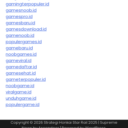
gamingterpopuler.id
gamesnoob.id
gamespro.id
gamesbaru.id
gamesdownload.id
gamenoob.id
populergames.id
gamebaru.id
noobgames.id
gameviral.id
gamedaftar.id
gamesehat.id
gameterpopuler.id
noobgame.id
viralgame.id
unduhgame.id
populergame.id
Copyright © 2026
Strategi Honkai Star Rail 2025
| Supreme
News by
Ascendoor
| Powered by
WordPress
.