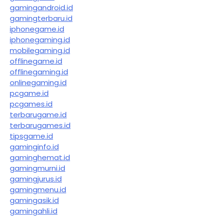
gamingandroid.id
gamingterbaru.id
iphonegame.id
iphonegaming.id
mobilegaming.id
offlinegame.id
offlinegaming.id
onlinegaming.id
pcgame.id
pcgames.id
terbarugame.id
terbarugames.id
tipsgame.id
gaminginfo.id
gaminghemat.id
gamingmurni.id
gamingjurus.id
gamingmenu.id
gamingasik.id
gamingahli.id