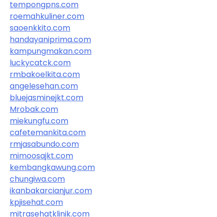
tempongpns.com
roemahkuliner.com
saoenkkito.com
handayaniprima.com
kampungmakan.com
luckycatck.com
rmbakoelkita.com
angelesehan.com
bluejasminejkt.com
Mrobak.com
miekungfu.com
cafetemankita.com
rmjasabundo.com
mimoosajkt.com
kembangkawung.com
chungiwa.com
ikanbakarcianjur.com
kpjisehat.com
mitrasehatklinik.com