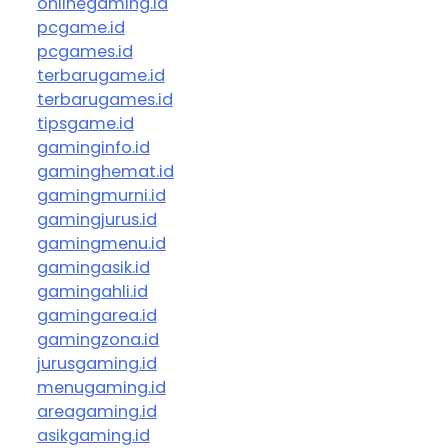
onlinegaming.id
pcgame.id
pcgames.id
terbarugame.id
terbarugames.id
tipsgame.id
gaminginfo.id
gaminghemat.id
gamingmurni.id
gamingjurus.id
gamingmenu.id
gamingasik.id
gamingahli.id
gamingarea.id
gamingzona.id
jurusgaming.id
menugaming.id
areagaming.id
asikgaming.id