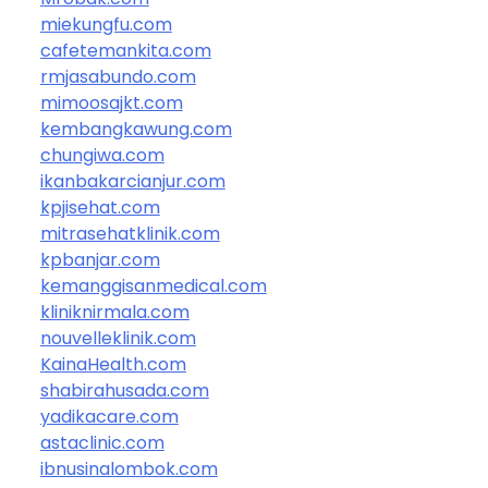
miekungfu.com
cafetemankita.com
rmjasabundo.com
mimoosajkt.com
kembangkawung.com
chungiwa.com
ikanbakarcianjur.com
kpjisehat.com
mitrasehatklinik.com
kpbanjar.com
kemanggisanmedical.com
kliniknirmala.com
nouvelleklinik.com
KainaHealth.com
shabirahusada.com
yadikacare.com
astaclinic.com
ibnusinalombok.com