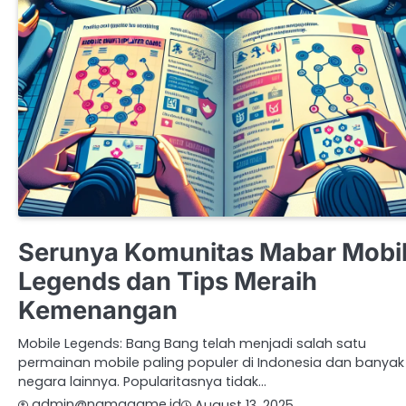
DOTA 2
GENSHIN IMPACT
MINECRAFT
VALORANT
Serunya Komunitas Mabar Mobi
Legends dan Tips Meraih
Kemenangan
Mobile Legends: Bang Bang telah menjadi salah satu
permainan mobile paling populer di Indonesia dan banyak
negara lainnya. Popularitasnya tidak…
admin@namagame.id
August 13, 2025