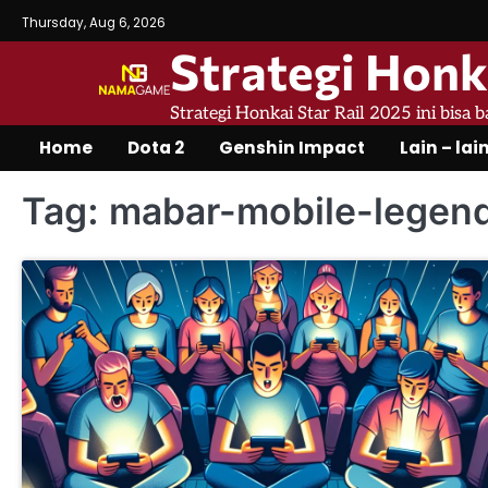
Skip
Thursday, Aug 6, 2026
to
Strategi Honk
content
Strategi Honkai Star Rail 2025 ini bisa 
Home
Dota 2
Genshin Impact
Lain – lai
Tag:
mabar-mobile-legen