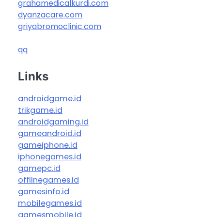
grahamedicalkurdi.com
dyanzacare.com
griyabromoclinic.com
qq
Links
androidgame.id
trikgame.id
androidgaming.id
gameandroid.id
gameiphone.id
iphonegames.id
gamepc.id
offlinegames.id
gamesinfo.id
mobilegames.id
gamesmobile.id