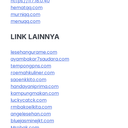
https://117.18.0.40
hematqq.com
murniqq.com
menuqq.com
LINK LAINNYA
lesehangurame.com
ayambakar7saudara.com
tempongpns.com
roemahkuliner.com
saoenkkito.com
handayaniprima.com
kampungmakan.com
luckycatck.com
rmbakoelkita.com
angelesehan.com
bluejasminejkt.com
Mrobak.com