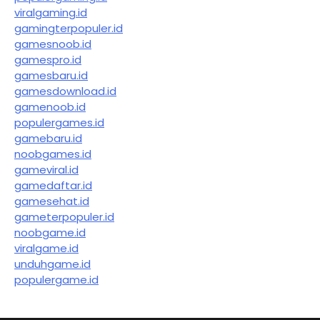
viralgaming.id
gamingterpopuler.id
gamesnoob.id
gamespro.id
gamesbaru.id
gamesdownload.id
gamenoob.id
populergames.id
gamebaru.id
noobgames.id
gameviral.id
gamedaftar.id
gamesehat.id
gameterpopuler.id
noobgame.id
viralgame.id
unduhgame.id
populergame.id