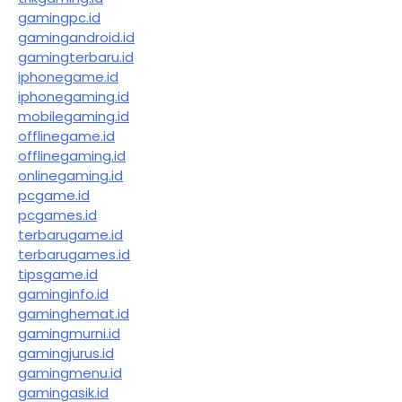
gamingpc.id
gamingandroid.id
gamingterbaru.id
iphonegame.id
iphonegaming.id
mobilegaming.id
offlinegame.id
offlinegaming.id
onlinegaming.id
pcgame.id
pcgames.id
terbarugame.id
terbarugames.id
tipsgame.id
gaminginfo.id
gaminghemat.id
gamingmurni.id
gamingjurus.id
gamingmenu.id
gamingasik.id