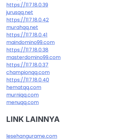
https://117.18.0.39
jurusqq.net
https://117.18.0.42
murahqq.net
https://117.18.0.41
maindomino99.com
https://117.18.0.38
masterdomino99.com
https://117.18.0.37
championqq.com
https://117.18.0.40
hematqq.com
murniqq.com
menuqq.com
LINK LAINNYA
lesehangurame.com