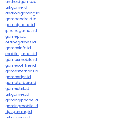
androidgame.id
trikgame.id
androidgaming.id
gameandroid.id
gameiphone.id
iphonegames.id
gamepc.id
offlinegames.id
gamesinfo.id
mobilegames.id
gamesmobile.id
gamesoffline.id
gamesterbaru.id
gamestips.id
gameterbaru.id
gamestrik.id
trikgames.id
gamingiphone.id
gamingmobile.id
tipsgaming.id
trikgaming.id