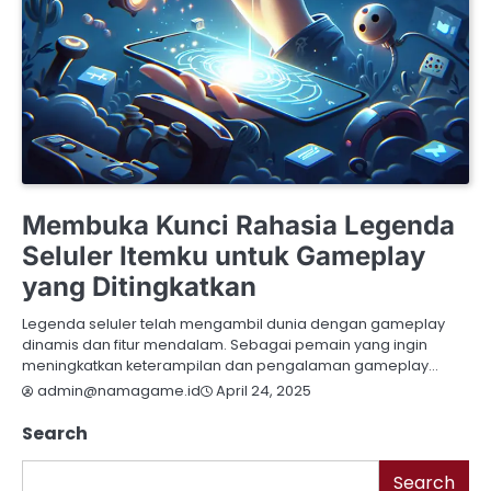
LAIN - LAIN
MOBILE LEGEND
Membuka Kunci Rahasia Legenda
Seluler Itemku untuk Gameplay
yang Ditingkatkan
Legenda seluler telah mengambil dunia dengan gameplay
dinamis dan fitur mendalam. Sebagai pemain yang ingin
meningkatkan keterampilan dan pengalaman gameplay…
April 24, 2025
admin@namagame.id
Search
Search