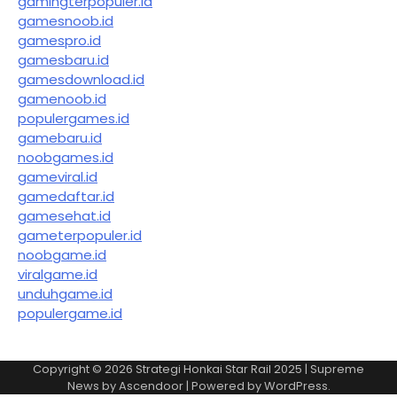
gamingterpopuler.id
gamesnoob.id
gamespro.id
gamesbaru.id
gamesdownload.id
gamenoob.id
populergames.id
gamebaru.id
noobgames.id
gameviral.id
gamedaftar.id
gamesehat.id
gameterpopuler.id
noobgame.id
viralgame.id
unduhgame.id
populergame.id
Copyright © 2026
Strategi Honkai Star Rail 2025
| Supreme
News by
Ascendoor
| Powered by
WordPress
.