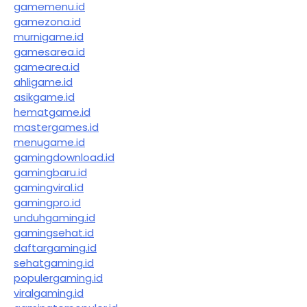
gamemenu.id
gamezona.id
murnigame.id
gamesarea.id
gamearea.id
ahligame.id
asikgame.id
hematgame.id
mastergames.id
menugame.id
gamingdownload.id
gamingbaru.id
gamingviral.id
gamingpro.id
unduhgaming.id
gamingsehat.id
daftargaming.id
sehatgaming.id
populergaming.id
viralgaming.id