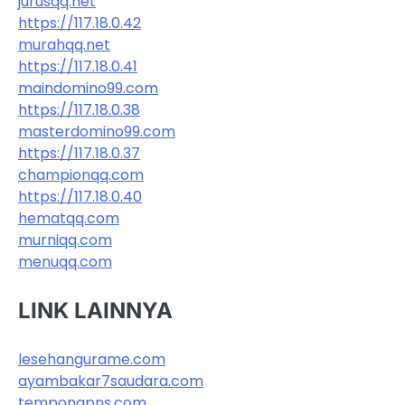
jurusqq.net
https://117.18.0.42
murahqq.net
https://117.18.0.41
maindomino99.com
https://117.18.0.38
masterdomino99.com
https://117.18.0.37
championqq.com
https://117.18.0.40
hematqq.com
murniqq.com
menuqq.com
LINK LAINNYA
lesehangurame.com
ayambakar7saudara.com
tempongpns.com