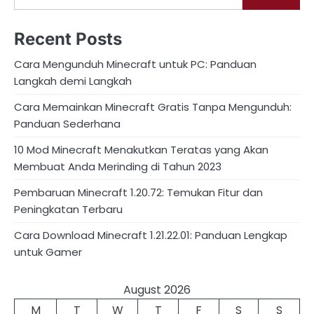
Recent Posts
Cara Mengunduh Minecraft untuk PC: Panduan
Langkah demi Langkah
Cara Memainkan Minecraft Gratis Tanpa Mengunduh:
Panduan Sederhana
10 Mod Minecraft Menakutkan Teratas yang Akan
Membuat Anda Merinding di Tahun 2023
Pembaruan Minecraft 1.20.72: Temukan Fitur dan
Peningkatan Terbaru
Cara Download Minecraft 1.21.22.01: Panduan Lengkap
untuk Gamer
August 2026
M
T
W
T
F
S
S