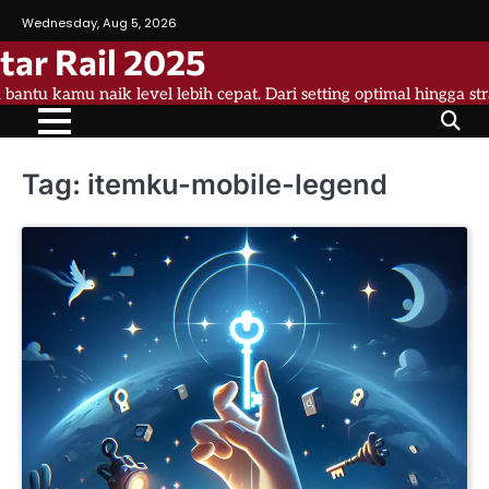
Skip
Wednesday, Aug 5, 2026
to
tar Rail 2025
content
a bantu kamu naik level lebih cepat. Dari setting optimal hingga st
Tag:
itemku-mobile-legend