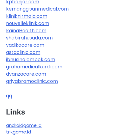
kpbanjar.com
kemanggisanmedical.com
kliniknirmala.com
nouvelleklinik.com
KainaHealth.com
shabirahusada.com
yadikacare.com
astaclinic.com
ibnusinalombok.com
grahamedicalkurdi.com
dyanzacare.com
griyabromoclinic.com
qq
Links
androidgame.id
trikgame.id