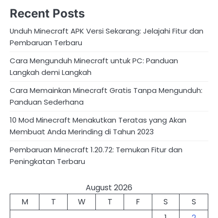
Recent Posts
Unduh Minecraft APK Versi Sekarang: Jelajahi Fitur dan
Pembaruan Terbaru
Cara Mengunduh Minecraft untuk PC: Panduan
Langkah demi Langkah
Cara Memainkan Minecraft Gratis Tanpa Mengunduh:
Panduan Sederhana
10 Mod Minecraft Menakutkan Teratas yang Akan
Membuat Anda Merinding di Tahun 2023
Pembaruan Minecraft 1.20.72: Temukan Fitur dan
Peningkatan Terbaru
August 2026
M
T
W
T
F
S
S
1
2