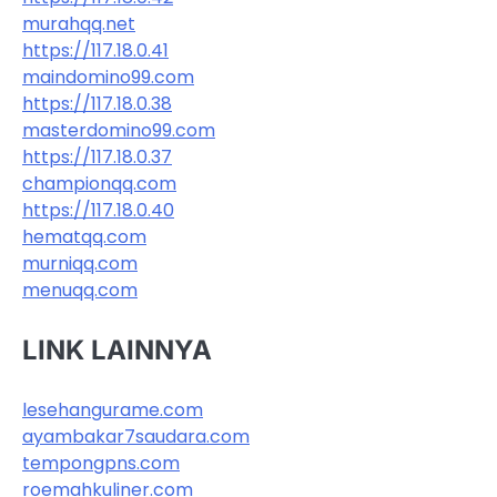
murahqq.net
https://117.18.0.41
maindomino99.com
https://117.18.0.38
masterdomino99.com
https://117.18.0.37
championqq.com
https://117.18.0.40
hematqq.com
murniqq.com
menuqq.com
LINK LAINNYA
lesehangurame.com
ayambakar7saudara.com
tempongpns.com
roemahkuliner.com