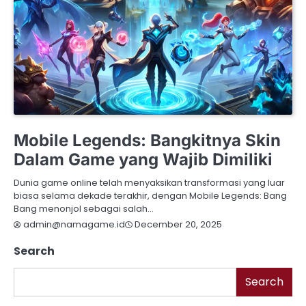
LAIN - LAIN
Mobile Legends: Bangkitnya Skin
Dalam Game yang Wajib Dimiliki
Dunia game online telah menyaksikan transformasi yang luar
biasa selama dekade terakhir, dengan Mobile Legends: Bang
Bang menonjol sebagai salah…
December 20, 2025
admin@namagame.id
Search
Search