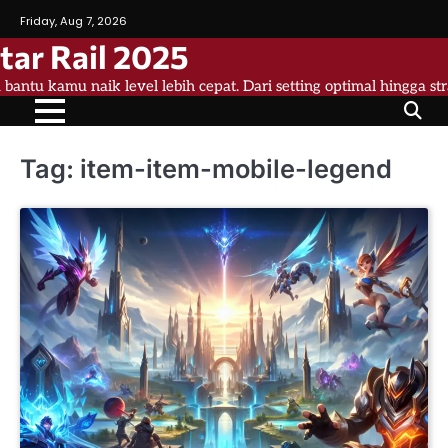
Skip
Friday, Aug 7, 2026
to
tar Rail 2025
content
a bantu kamu naik level lebih cepat. Dari setting optimal hingga st
Tag:
item-item-mobile-legend