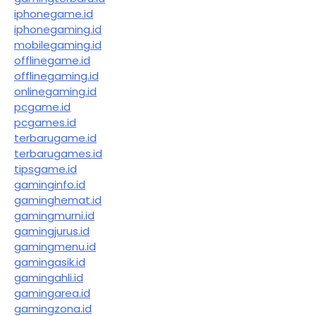
iphonegame.id
iphonegaming.id
mobilegaming.id
offlinegame.id
offlinegaming.id
onlinegaming.id
pcgame.id
pcgames.id
terbarugame.id
terbarugames.id
tipsgame.id
gaminginfo.id
gaminghemat.id
gamingmurni.id
gamingjurus.id
gamingmenu.id
gamingasik.id
gamingahli.id
gamingarea.id
gamingzona.id