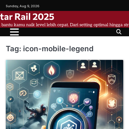
Skip
Sunday, Aug 9, 2026
to
tar Rail 2025
content
a bantu kamu naik level lebih cepat. Dari setting optimal hingga st
Tag:
icon-mobile-legend