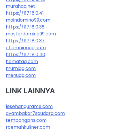
murahqq.net
https://117.18.0.41
maindomino99.com
https://117.18.0.38
masterdomino99.com
https://117.18.0.37
championqq.com
https://117.18.0.40
hematqq.com
murniqq.com
menuqq.com
LINK LAINNYA
lesehangurame.com
ayambakar7saudara.com
tempongpns.com
roemahkuliner.com