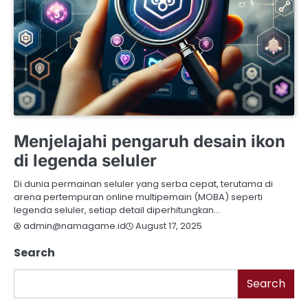
DOTA 2
GENSHIN IMPACT
MINECRAFT
VALORANT
Menjelajahi pengaruh desain ikon
di legenda seluler
Di dunia permainan seluler yang serba cepat, terutama di
arena pertempuran online multipemain (MOBA) seperti
legenda seluler, setiap detail diperhitungkan…
August 17, 2025
admin@namagame.id
Search
Search