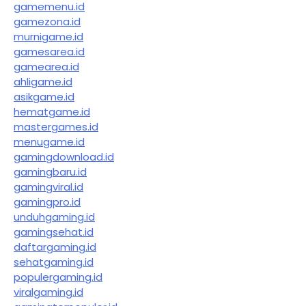
gamemenu.id
gamezona.id
murnigame.id
gamesarea.id
gamearea.id
ahligame.id
asikgame.id
hematgame.id
mastergames.id
menugame.id
gamingdownload.id
gamingbaru.id
gamingviral.id
gamingpro.id
unduhgaming.id
gamingsehat.id
daftargaming.id
sehatgaming.id
populergaming.id
viralgaming.id