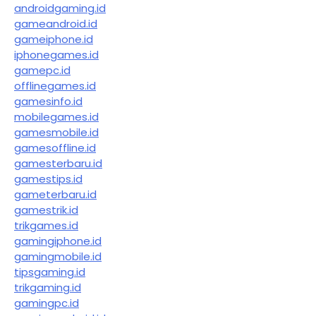
androidgaming.id
gameandroid.id
gameiphone.id
iphonegames.id
gamepc.id
offlinegames.id
gamesinfo.id
mobilegames.id
gamesmobile.id
gamesoffline.id
gamesterbaru.id
gamestips.id
gameterbaru.id
gamestrik.id
trikgames.id
gamingiphone.id
gamingmobile.id
tipsgaming.id
trikgaming.id
gamingpc.id