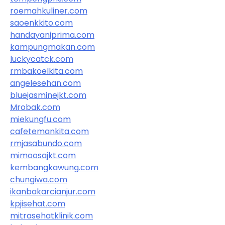
roemahkuliner.com
saoenkkito.com
handayaniprima.com
kampungmakan.com
luckycatck.com
rmbakoelkita.com
angelesehan.com
bluejasminejkt.com
Mrobak.com
miekungfu.com
cafetemankita.com
rmjasabundo.com
mimoosajkt.com
kembangkawung.com
chungiwa.com
ikanbakarcianjur.com
kpjisehat.com
mitrasehatklinik.com