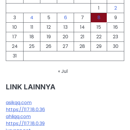
1
2
3
4
5
6
7
8
9
10
11
12
13
14
15
16
17
18
19
20
21
22
23
24
25
26
27
28
29
30
31
« Jul
LINK LAINNYA
asikqq.com
https://117.18.0.36
ahliqq.com
https://117.18.0.39