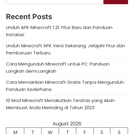
Recent Posts
Unduh APK Minecraft 1.21: Fitur Baru dan Panduan
Instalasi
Unduh Minecraft APK Versi Sekarang: Jelajahi Fitur dan
Pembaruan Terbaru
Cara Mengunduh Minecraft untuk PC: Panduan
Langkah demi Langkah
Cara Memainkan Minecraft Gratis Tanpa Mengunduh:
Panduan Sederhana
10 Mod Minecraft Menakutkan Teratas yang Akan
Membuat Anda Merinding di Tahun 2023
August 2026
M
T
W
T
F
S
S