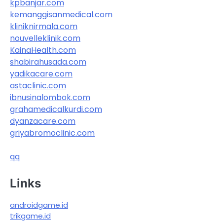
kpbanjar.com
kemanggisanmedical.com
kliniknirmala.com
nouvelleklinik.com
KainaHealth.com
shabirahusada.com
yadikacare.com
astaclinic.com
ibnusinalombok.com
grahamedicalkurdi.com
dyanzacare.com
griyabromoclinic.com
qq
Links
androidgame.id
trikgame.id