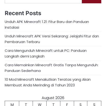
Recent Posts
Unduh APK Minecraft 1.21: Fitur Baru dan Panduan
Instalasi
Unduh Minecraft APK Versi Sekarang: Jelajahi Fitur dan
Pembaruan Terbaru
Cara Mengunduh Minecraft untuk PC: Panduan
Langkah demi Langkah
Cara Memainkan Minecraft Gratis Tanpa Mengunduh:
Panduan Sederhana
10 Mod Minecraft Menakutkan Teratas yang Akan
Membuat Anda Merinding di Tahun 2023
August 2026
M
T
W
T
F
S
S