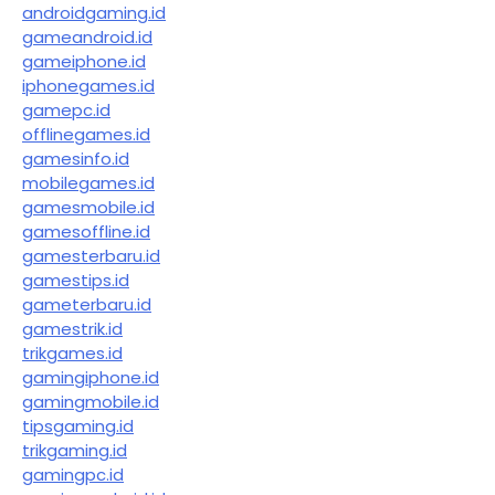
androidgaming.id
gameandroid.id
gameiphone.id
iphonegames.id
gamepc.id
offlinegames.id
gamesinfo.id
mobilegames.id
gamesmobile.id
gamesoffline.id
gamesterbaru.id
gamestips.id
gameterbaru.id
gamestrik.id
trikgames.id
gamingiphone.id
gamingmobile.id
tipsgaming.id
trikgaming.id
gamingpc.id