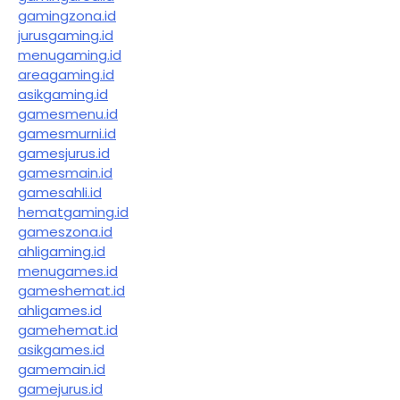
gamingzona.id
jurusgaming.id
menugaming.id
areagaming.id
asikgaming.id
gamesmenu.id
gamesmurni.id
gamesjurus.id
gamesmain.id
gamesahli.id
hematgaming.id
gameszona.id
ahligaming.id
menugames.id
gameshemat.id
ahligames.id
gamehemat.id
asikgames.id
gamemain.id
gamejurus.id