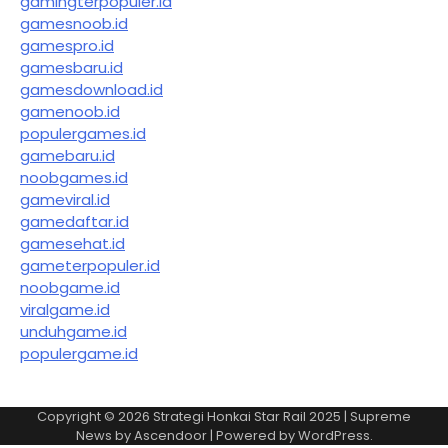
gamingterpopuler.id
gamesnoob.id
gamespro.id
gamesbaru.id
gamesdownload.id
gamenoob.id
populergames.id
gamebaru.id
noobgames.id
gameviral.id
gamedaftar.id
gamesehat.id
gameterpopuler.id
noobgame.id
viralgame.id
unduhgame.id
populergame.id
Copyright © 2026
Strategi Honkai Star Rail 2025
| Supreme
News by
Ascendoor
| Powered by
WordPress
.