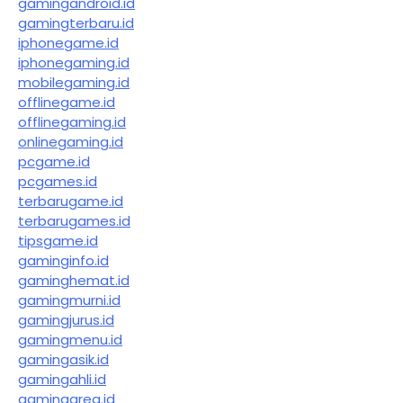
gamingandroid.id
gamingterbaru.id
iphonegame.id
iphonegaming.id
mobilegaming.id
offlinegame.id
offlinegaming.id
onlinegaming.id
pcgame.id
pcgames.id
terbarugame.id
terbarugames.id
tipsgame.id
gaminginfo.id
gaminghemat.id
gamingmurni.id
gamingjurus.id
gamingmenu.id
gamingasik.id
gamingahli.id
gamingarea.id