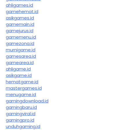
ahligames.id
gamehemat.id
asikgames.id
gamemain.id
gamejurus.id
gamemenu.id
gamezona.id
murnigame.id
gamesarea.id
gamearea.id
ahligame.id
asikgame.id
hematgame.id
mastergames.id
menugame.id
gamingdownload.id
gamingbaru.id
gamingviral.id
gamingpro.id
unduhgaming.id