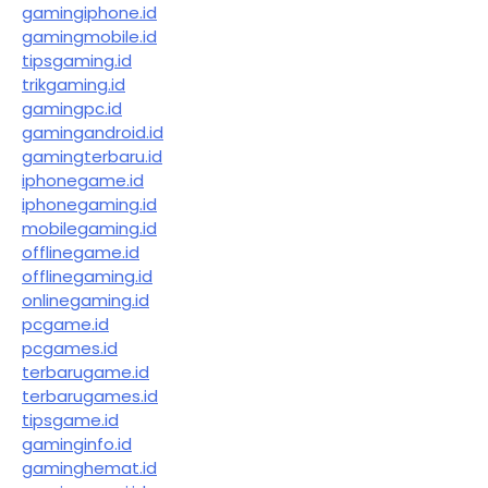
gamingiphone.id
gamingmobile.id
tipsgaming.id
trikgaming.id
gamingpc.id
gamingandroid.id
gamingterbaru.id
iphonegame.id
iphonegaming.id
mobilegaming.id
offlinegame.id
offlinegaming.id
onlinegaming.id
pcgame.id
pcgames.id
terbarugame.id
terbarugames.id
tipsgame.id
gaminginfo.id
gaminghemat.id