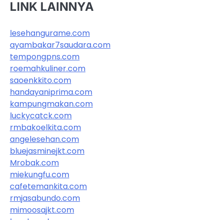
LINK LAINNYA
lesehangurame.com
ayambakar7saudara.com
tempongpns.com
roemahkuliner.com
saoenkkito.com
handayaniprima.com
kampungmakan.com
luckycatck.com
rmbakoelkita.com
angelesehan.com
bluejasminejkt.com
Mrobak.com
miekungfu.com
cafetemankita.com
rmjasabundo.com
mimoosajkt.com