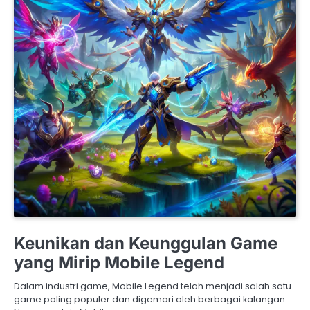
MOBILE LEGEND
Keunikan dan Keunggulan Game
yang Mirip Mobile Legend
Dalam industri game, Mobile Legend telah menjadi salah satu
game paling populer dan digemari oleh berbagai kalangan.