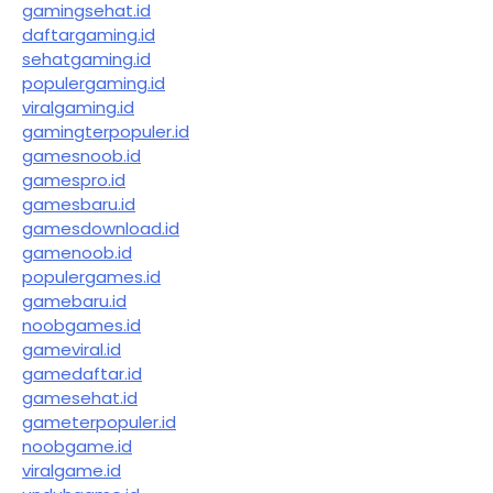
gamingsehat.id
daftargaming.id
sehatgaming.id
populergaming.id
viralgaming.id
gamingterpopuler.id
gamesnoob.id
gamespro.id
gamesbaru.id
gamesdownload.id
gamenoob.id
populergames.id
gamebaru.id
noobgames.id
gameviral.id
gamedaftar.id
gamesehat.id
gameterpopuler.id
noobgame.id
viralgame.id