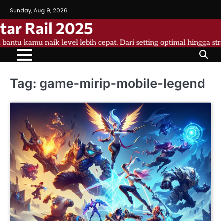
Skip
Sunday, Aug 9, 2026
to
tar Rail 2025
content
a bantu kamu naik level lebih cepat. Dari setting optimal hingga st
Tag:
game-mirip-mobile-legend