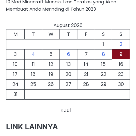
10 Mod Minecraft Menakutkan Teratas yang Akan
Membuat Anda Merinding di Tahun 2023
August 2026
M
T
W
T
F
S
S
1
2
3
4
5
6
7
8
9
10
11
12
13
14
15
16
17
18
19
20
21
22
23
24
25
26
27
28
29
30
31
« Jul
LINK LAINNYA