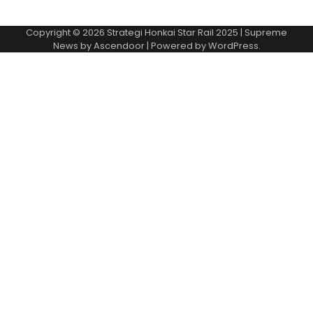
Copyright © 2026
Strategi Honkai Star Rail 2025
| Supreme
News by
Ascendoor
| Powered by
WordPress
.