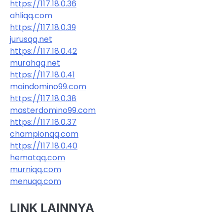
https://117.18.0.36
ahliqq.com
https://117.18.0.39
jurusqq.net
https://117.18.0.42
murahqq.net
https://117.18.0.41
maindomino99.com
https://117.18.0.38
masterdomino99.com
https://117.18.0.37
championqq.com
https://117.18.0.40
hematqq.com
murniqq.com
menuqq.com
LINK LAINNYA