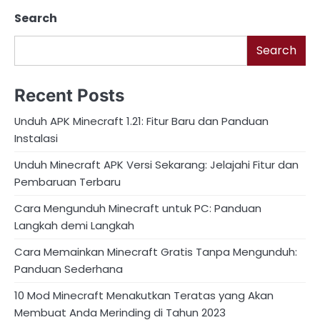
Search
Search
Recent Posts
Unduh APK Minecraft 1.21: Fitur Baru dan Panduan
Instalasi
Unduh Minecraft APK Versi Sekarang: Jelajahi Fitur dan
Pembaruan Terbaru
Cara Mengunduh Minecraft untuk PC: Panduan
Langkah demi Langkah
Cara Memainkan Minecraft Gratis Tanpa Mengunduh:
Panduan Sederhana
10 Mod Minecraft Menakutkan Teratas yang Akan
Membuat Anda Merinding di Tahun 2023