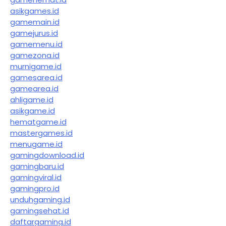
asikgames.id
gamemain.id
gamejurus.id
gamemenu.id
gamezona.id
murnigame.id
gamesarea.id
gamearea.id
ahligame.id
asikgame.id
hematgame.id
mastergames.id
menugame.id
gamingdownload.id
gamingbaru.id
gamingviral.id
gamingpro.id
unduhgaming.id
gamingsehat.id
daftargaming.id