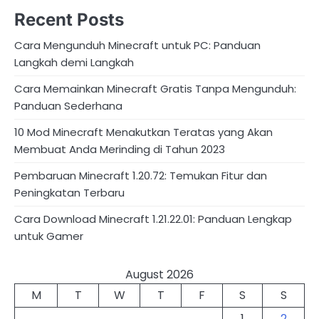
Recent Posts
Cara Mengunduh Minecraft untuk PC: Panduan
Langkah demi Langkah
Cara Memainkan Minecraft Gratis Tanpa Mengunduh:
Panduan Sederhana
10 Mod Minecraft Menakutkan Teratas yang Akan
Membuat Anda Merinding di Tahun 2023
Pembaruan Minecraft 1.20.72: Temukan Fitur dan
Peningkatan Terbaru
Cara Download Minecraft 1.21.22.01: Panduan Lengkap
untuk Gamer
August 2026
M
T
W
T
F
S
S
1
2