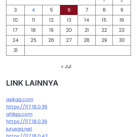
3
4
5
6
7
8
9
10
11
12
13
14
15
16
17
18
19
20
21
22
23
24
25
26
27
28
29
30
31
« Jul
LINK LAINNYA
asikqq.com
https://117.18.0.36
ahliqq.com
https://117.18.0.39
jurusqq.net
https://117.18.0.42