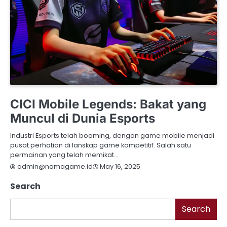
DOTA 2
GENSHIN IMPACT
MINECRAFT
VALORANT
CICI Mobile Legends: Bakat yang
Muncul di Dunia Esports
Industri Esports telah booming, dengan game mobile menjadi
pusat perhatian di lanskap game kompetitif. Salah satu
permainan yang telah memikat…
May 16, 2025
admin@namagame.id
Search
Search