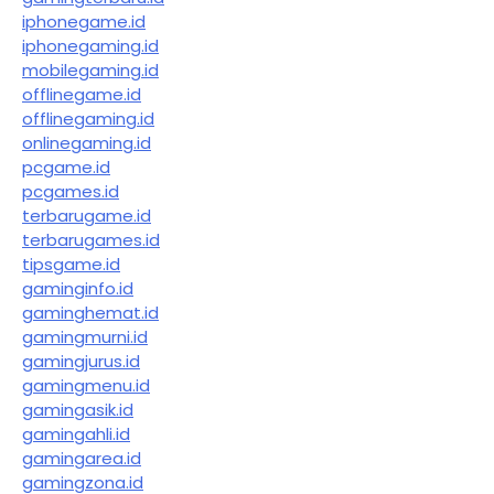
iphonegame.id
iphonegaming.id
mobilegaming.id
offlinegame.id
offlinegaming.id
onlinegaming.id
pcgame.id
pcgames.id
terbarugame.id
terbarugames.id
tipsgame.id
gaminginfo.id
gaminghemat.id
gamingmurni.id
gamingjurus.id
gamingmenu.id
gamingasik.id
gamingahli.id
gamingarea.id
gamingzona.id