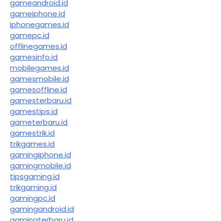
gameandroid.id
gameiphone.id
iphonegames.id
gamepc.id
offlinegames.id
gamesinfo.id
mobilegames.id
gamesmobile.id
gamesoffline.id
gamesterbaru.id
gamestips.id
gameterbaru.id
gamestrik.id
trikgames.id
gamingiphone.id
gamingmobile.id
tipsgaming.id
trikgaming.id
gamingpc.id
gamingandroid.id
gamingterbaru.id